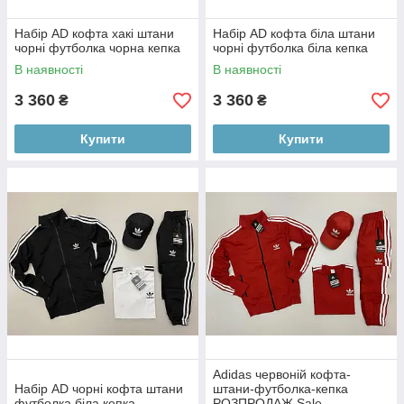
Набір AD кофта хакі штани
Набір AD кофта біла штани
чорні футболка чорна кепка
чорні футболка біла кепка
В наявності
В наявності
3 360
3 360
₴
₴
Купити
Купити
Adidas червоній кофта-
Набір AD чорні кофта штани
штани-футболка-кепка
футболка біла кепка
РОЗПРОДАЖ Sale