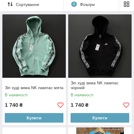
Сортування
0
Фільтри
Зіп худі зима NK лампас
Зіп худі зима NK лампас мята
чорний
В наявності
В наявності
1 740
1 740
₴
₴
Купити
Купити