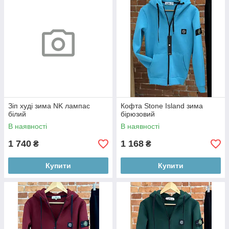
Зіп худі зима NK лампас
Кофта Stone Island зима
білий
бірюзовий
В наявності
В наявності
1 740
1 168
₴
₴
Купити
Купити