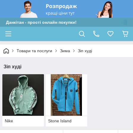
Данкітан - прості онлайн покупки!
Товари та послуги
Зима
Зіп худі
Зіп худі
Nike
Stone Island