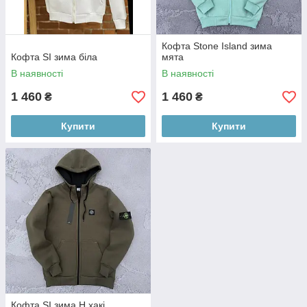
Кофта Stone Island зима
Кофта SI зима біла
мята
В наявності
В наявності
1 460
1 460
₴
₴
Купити
Купити
Кофта SI зима Н хакі