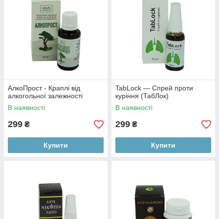
АлкоПрост - Краплі від
TabLock — Спрей проти
алкогольної залежності
куріння (ТабЛок)
В наявності
В наявності
299
299
₴
₴
Купити
Купити