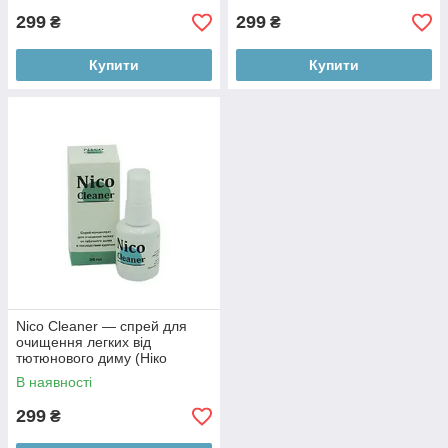
299
299
₴
₴
Купити
Купити
Nico Cleaner — спрей для
очищення легких від
тютюнового диму (Ніко
Клінер)
В наявності
299
₴