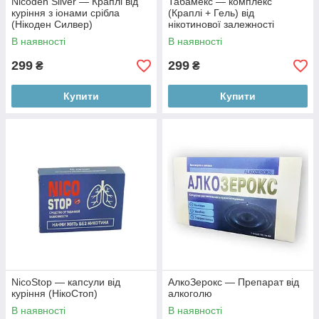
Nicoden Silver — Краплі від
Табамекс — комплекс
куріння з іонами срібла
(Краплі + Гель) від
(Нікоден Силвер)
нікотинової залежності
В наявності
В наявності
299
299
₴
₴
Купити
Купити
NicoStop — капсули від
АлкоЗерокс — Препарат від
куріння (НікоСтоп)
алкоголю
В наявності
В наявності