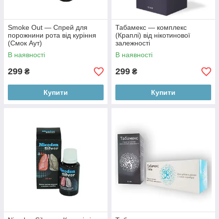
Smoke Out — Спрей для
Табамекс — комплекс
порожнини рота від куріння
(Краплі) від нікотинової
(Смок Аут)
залежності
В наявності
В наявності
299
299
₴
₴
Купити
Купити