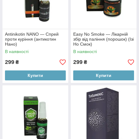
Antinikotin NANO — Спрей
Easy No Smoke — Лікарній
проти куріння (антикотин
збір від паління (порошок) (Ізі
Нано)
Но Смок)
В наявності
В наявності
299
299
₴
₴
Купити
Купити