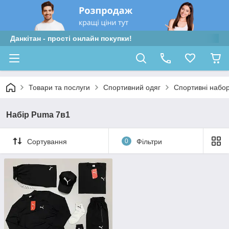
Данкітан - прості онлайн покупки!
Товари та послуги
Спортивний одяг
Спортивні набо
Набір Puma 7в1
Сортування
0
Фільтри