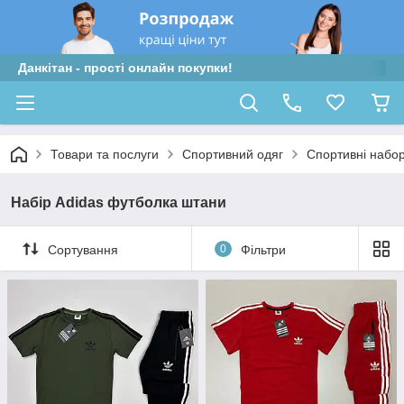
Данкітан - прості онлайн покупки!
Товари та послуги
Спортивний одяг
Спортивні набо
Набір Аdidas футболка штани
Сортування
0
Фільтри