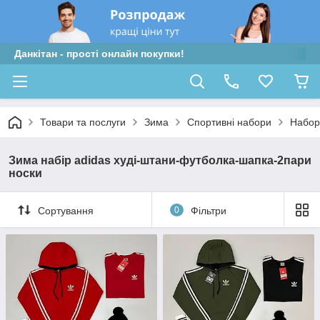
Данкітан - прості онлайн покупки!
Товари та послуги
Зима
Спортивні набори
Набор
Зима набір adidas худі-штани-футболка-шапка-2пари
носки
Сортування
0
Фільтри