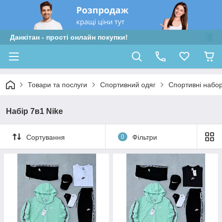
Данкітан - прості онлайн покупки!
Товари та послуги
Спортивний одяг
Спортивні набо
Набір 7в1 Nike
Сортування
0
Фільтри