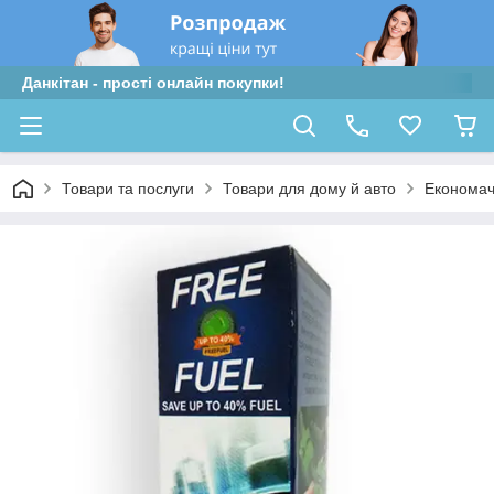
Данкітан - прості онлайн покупки!
Товари та послуги
Товари для дому й авто
Економач