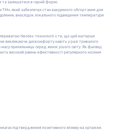
 та залишатися в гарній формі.
xTM», який забезпечує стан вакуумного обгортання для
ділення, внаслідок локального підвищення температури
перевагою Neotex-технології є те, що цей матеріал
а не викликаючи дискомфорту навіть у разі тривалого
масу прихильниць серед жінок усього світу. Як фахівці,
ачають високий рівень ефективності регулярного носіння
имагає підтвердження позитивного впливу на організм.