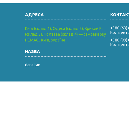
+380 (63)
Київ (склад 1), Одеса (склад 2), Кривий Ріг
Кол цент
(склад 3), Полтава (склад 4) — самовивозу
НЕМАЄ!, Київ, Україна
+380 (99)
Кол цент
dankitan