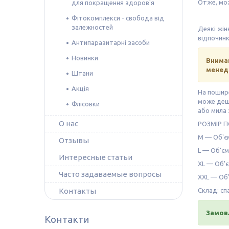
Отже, мо
для покращення здоров'я
Фітокомплекси - свобода від
залежностей
Деякі жін
відпочинк
Антипаразитарні засоби
Новинки
Внима
менедж
Штани
Акція
На пошире
може дещ
Флісовки
або мила 
О нас
РОЗМІР 
М — Об'єм 
Отзывы
L — Об'єм 
Интересные статьи
XL — Об'єм
Часто задаваемые вопросы
XXL — Об'є
Контакты
Склад: сп
Замов
Контакти