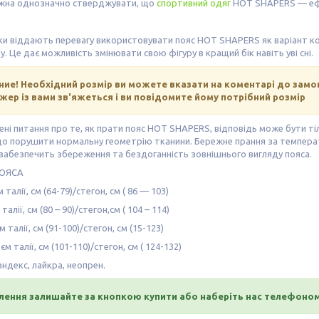
жна однозначно стверджувати, що
спортивний одяг
HOT SHAPERS — ефе
ки віддають перевагу використовувати пояс HOT SHAPERS як варіант кор
у. Це дає можливість змінювати свою фігуру в кращий бік навіть уві сні.
ние! Необхідний розмір ви можете вказати на коментарі до зам
ер із вами зв'яжеться і ви повідомите йому потрібний розмір
ні питання про те, як прати пояс HOT SHAPERS, відповідь може бути ті
о порушити нормальну геометрію тканини. Бережне прання за температ
забезпечить збереження та бездоганність зовнішнього вигляду пояса.
ПОЯСА
талії, см (64-79)/стегон, см ( 86 — 103)
талії, см (80 – 90)/стегон,см ( 104 – 114)
 талії, см (91-100)/стегон, см (15-123)
м талії, см (101-110)/стегон, см ( 124-132)
андекс, лайкра, неопрен.
лення залишайте за кнопкою купити або наберіть нас телефоно