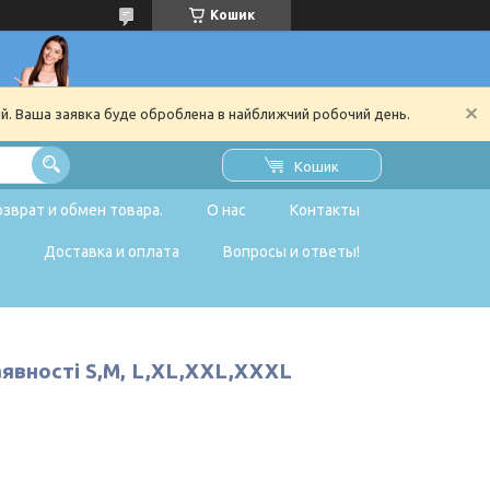
Кошик
ий. Ваша заявка буде оброблена в найближчий робочий день.
Кошик
озврат и обмен товара.
О нас
Контакты
Доставка и оплата
Вопросы и ответы!
аявності S,M, L,XL,XXL,XXXL