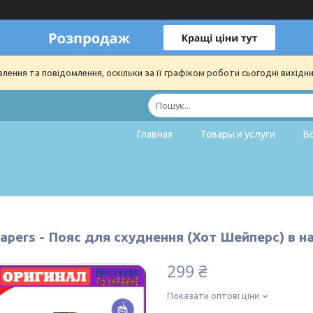
ення та повідомлення, оскільки за її графіком роботи сьогодні вихідн
Главная
Товары и услуги
В
apers - Пояс для схуднення (Хот Шейперс) в н
299 ₴
Показати оптові ціни