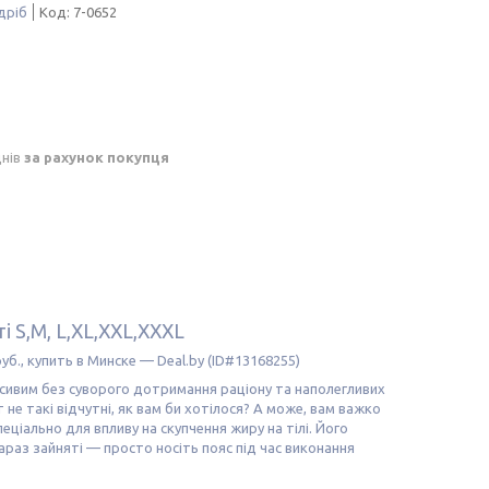
дріб
Код:
7-0652
днів
за рахунок покупця
і S,M, L,XL,XXL,XXXL
расивим без суворого дотримання раціону та наполегливих
не такі відчутні, як вам би хотілося? А може, вам важко
іально для впливу на скупчення жиру на тілі. Його
зараз зайняті — просто носіть пояс під час виконання