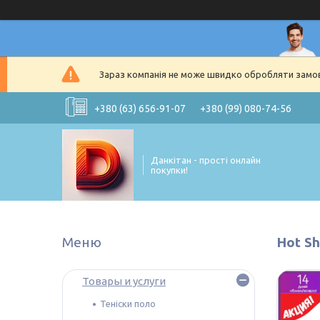
Зараз компанія не може швидко обробляти замовл
+380 (63) 656-91-07
+380 (99) 080-74-56
Данкітан - прості онлайн
покупки!
Hot Sh
Товары и услуги
Теніски поло