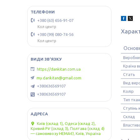
+380 (63) 656-91-07
Кол центр
Харак
+380 (99) 080-74-56
Кол центр
Основн
Виробни
Країна 
https://dankitan.com.ua
Стать
my.dankitan@gmail.com
Вид вир
+380636569107
Колір
+380636569107
Тип тка
Ступінь 
Склад
Київ (склад 1), Одеса (склад 2),
Властиво
Кривий Ріг (склад 3), Полтава (склад 4)
— самовивозу НЕМАЄ!, Київ, Україна