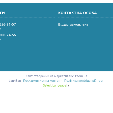
 656-91-07
Відділ замовлень
р
 080-74-56
р
Сайт створений на маркетплейсі
Prom.ua
dankitan |
Поскаржитися на контент
|
Політика конфіденційності
Select Language
▼