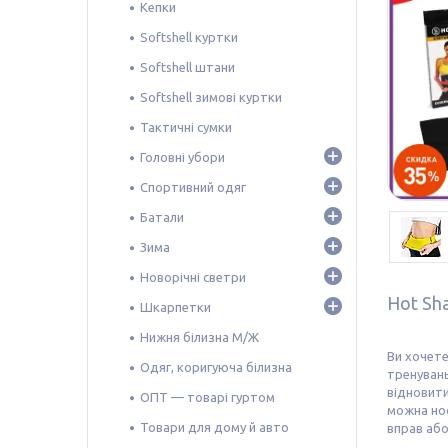
Кепки
Softshell куртки
Softshell штани
Softshell зимові куртки
Тактичні сумки
Головні убори
Спортивний одяг
Батали
Зима
Новорічні светри
Hot Sh
Шкарпетки
Нижня білизна М/Ж
Ви хочете
Одяг, коригуюча білизна
тренувань
відновити
ОПТ — товарі гуртом
можна нос
Товари для дому й авто
вправ або