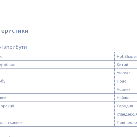
теристики
і атрибути
к
Hot Shape
виробник
Китай
Унісекс
обу
Пояс
Чорний
нини
Нейлон
корекції
Середня
спандекс, 
сті тканини
Повітропр