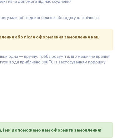
ктивна допомога під час схуднення.
игувальної спідньої білизни або одягу для нічного
овлення або після оформлення замовлення наш
льки одна — вручну. Треба розуміти, що машинне прання
ури води приблизно 300 °C із застосуванням порошку
м, і ми допоможемо вам оформити замовлення!