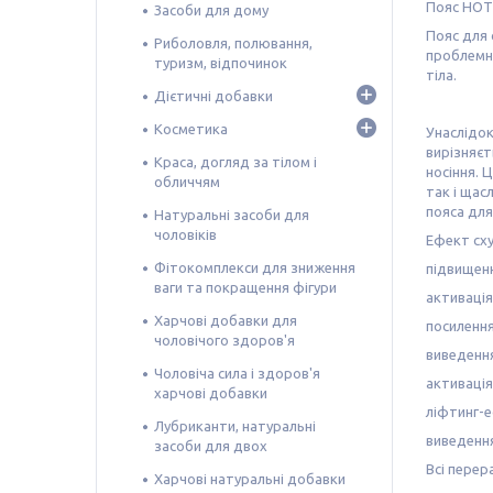
Пояс HOT 
Засоби для дому
Пояс для 
Риболовля, полювання,
проблемно
туризм, відпочинок
тіла.
Дієтичні добавки
Косметика
Унаслідок
вирізняєт
Краса, догляд за тілом і
носіння. 
обличчям
так і щас
пояса дл
Натуральні засоби для
чоловіків
Ефект сху
Фітокомплекси для зниження
підвищенн
ваги та покращення фігури
активація
Харчові добавки для
посилення
чоловічого здоров'я
виведення
Чоловіча сила і здоров'я
активація
харчові добавки
ліфтинг-е
Лубриканти, натуральні
виведення
засоби для двох
Всі перер
Харчові натуральні добавки