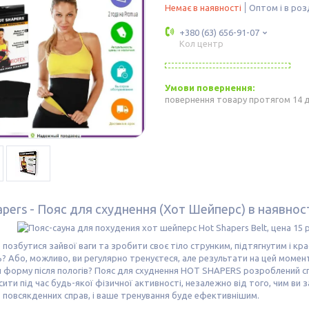
Немає в наявності
Оптом і в роз
+380 (63) 656-91-07
Кол центр
повернення товару протягом 14 
apers - Пояс для схуднення (Хот Шейперс) в наявност
 позбутися зайвої ваги та зробити своє тіло струнким, підтягнутим і к
? Або, можливо, ви регулярно тренуєтеся, але результати на цей момент 
 форму після пологів? Пояс для схуднення HOT SHAPERS розроблений спец
ити під час будь-якої фізичної активності, незалежно від того, чим ви 
 повсякденних справ, і ваше тренування буде ефективнішим.