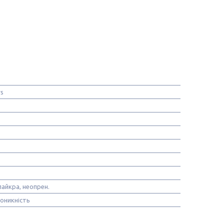
rs
лайкра, неопрен.
оникність