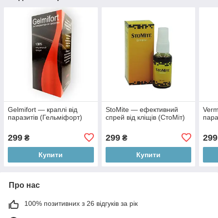
Gelmifort — краплі від
StoMite — ефективний
Verm
паразитів (Гельміфорт)
спрей від кліщів (СтоМіт)
пара
299
299
299
₴
₴
Купити
Купити
Про нас
100% позитивних з 26 відгуків за рік