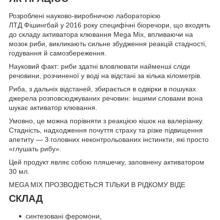
Розроблені науково-виробничою лабораторією
ЛТД Фішингбай у 2016 року специфічні біоречори, що входять
до складу активатора клювання Mega Mix, впливаючи на
мозок риби, викликають сильне збудження реакцій стадності,
годування й самозбереження.
Науковий факт: риби здатні вловлювати найменші сліди
речовини, розчиненої у воді на відстані за кілька кілометрів.
Риба, з дальніх відстаней, збирається в одвірки в пошуках
джерела розповсюджуваних речовин: іншими словами вона
шукає активатор клювання.
Умовно, це можна порівняти з реакцією кішок на валеріанку.
Стадність, надходження почуття страху та різке підвищення
апетиту — 3 головних неконтрольованих інстинкти, які просто
«глушать рибу».
Цей продукт являє собою пляшечку, заповнену активатором
30 мл.
MEGA MIX ПРОЗВОДІЄТЬСЯ ТІЛЬКИ В РІДКОМУ ВІДЕ
СКЛАД
синтезовані феромони,