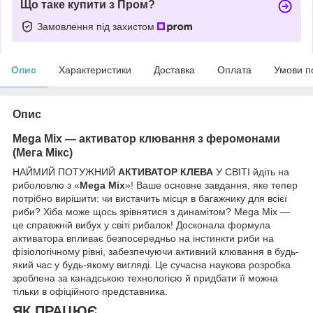
Що таке купити з Пром?
Замовлення під захистом
Опис
Характеристики
Доставка
Оплата
Умови п
Опис
Mega Mix — активатор клювання з феромонами
(Мега Мікс)
НАЙМИЙ ПОТУЖНИЙ
АКТИВАТОР КЛЕВА
У СВІТІ йдіть на
риболовлю з «
Mega Mix
»! Ваше основне завдання, яке тепер
потрібно вирішити: чи вистачить місця в багажнику для всієї
риби? Хіба може щось зрівнятися з динамітом? Mega Mix —
це справжній вибух у світі рибалок! Досконала формула
активатора впливає безпосередньо на інстинкти риби на
фізіологічному рівні, забезпечуючи активний клювання в будь-
який час у будь-якому вигляді. Це сучасна наукова розробка
зроблена за канадською технологією й придбати її можна
тільки в офіційного представника.
ЯК ПРАЦЮЄ