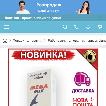
Данкітан - прості онлайн покупки!
Товари та послуги
Риболовля, полювання, туризм, відп