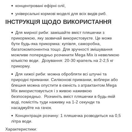
концентровані ефірні олії,
універсальні кормові моделі для всіх видів риб.
ІНСТРУКЦІЯ ЩОДО ВИКОРИСТАННЯ
Для мирної риби: замішайте вміст пляшечки з
прикормкою, яку зазвичай використовуєте. Це може
бути будь-яка прикормка: купівля, саморобна,
багатокомпонентна тощо. Для зручності змішування
можливе попередньо розчинити Mega Mix із невеликою
кількістю води. Дозування: 20-30 крапель на 2-2,5 кг
прикорму.
Для хижої риби: можна обробляти всі штучні та
природні приманки. Силіконові приманки, воблери або
блешня можна опустити в ємність з атрактантом.Mega
Mix використовується і з живою наживкою
безпосередньо. Розчиніть вміст пляшечки в будь-якій
воді, помістіть туди наживку на 1-2 секунди та
насаджуйте на гачок.
Концентрація розчину: 1 пляшечка розводиться на 0,5
літра води.
Характеристики: