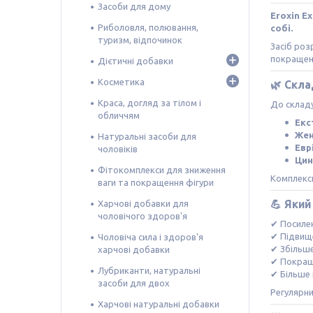
Засоби для дому
Eroxin E
Риболовля, полювання,
собі.
туризм, відпочинок
Засіб роз
покращенн
Дієтичні добавки
Косметика
🌿
Скла
Краса, догляд за тілом і
До складу
обличчям
Екс
Же
Натуральні засоби для
Евр
чоловіків
Цин
Фітокомплекси для зниження
Комплексн
ваги та покращення фігури
💪
Який
Харчові добавки для
чоловічого здоров'я
✔ Посилен
✔ Підвищ
Чоловіча сила і здоров'я
✔ Збільш
харчові добавки
✔ Покращ
Лубриканти, натуральні
✔ Більше 
засоби для двох
Регулярни
Харчові натуральні добавки