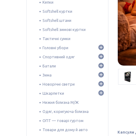
Кепки
Softshell куртки
Softshell штани
Softshell зимові куртки
Тактичні сумки
Головні убори
Спортивний одяг
Батали
Зима
Новорічні светри
Шкарпетки
Нижня білизна М/Ж
Одяг, коригуюча білизна
ОПТ — товарі гуртом
Товари для дому й авто
Капсули 