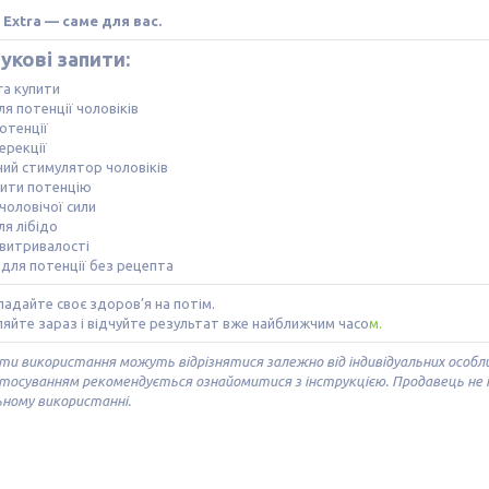
 Extra — саме для вас.
укові запити:
tra купити
ля потенції чоловіків
отенції
 ерекції
ий стимулятор чоловіків
щити потенцію
чоловічої сили
ля лібідо
 витривалості
для потенції без рецепта
ладайте своє здоров’я на потім.
яйте зараз і відчуйте результат вже найближчим часо
м.
и використання можуть відрізнятися залежно від індивідуальних особлив
тосуванням рекомендується ознайомитися з інструкцією. Продавець не не
ному використанні.