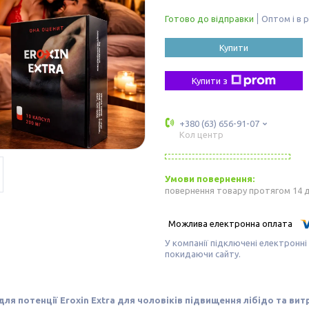
Готово до відправки
Оптом і в 
Купити
Купити з
+380 (63) 656-91-07
Кол центр
повернення товару протягом 14 
У компанії підключені електронні
покидаючи сайту.
для потенції Eroxin Extra для чоловіків підвищення лібідо та ви