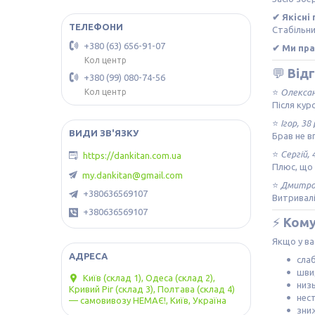
✔ Якісні 
Стабільни
+380 (63) 656-91-07
✔ Ми пра
Кол центр
💬
Відг
+380 (99) 080-74-56
Кол центр
⭐️
Олексан
Після кур
⭐️
Ігор, 38
Брав не 
⭐️
Сергій, 
https://dankitan.com.ua
Плюс, що 
my.dankitan@gmail.com
⭐️
Дмитро,
+380636569107
Витривалі
+380636569107
⚡
Кому
Якщо у ва
сла
шви
Київ (склад 1), Одеса (склад 2),
низь
Кривий Ріг (склад 3), Полтава (склад 4)
нест
— самовивозу НЕМАЄ!, Київ, Україна
зни