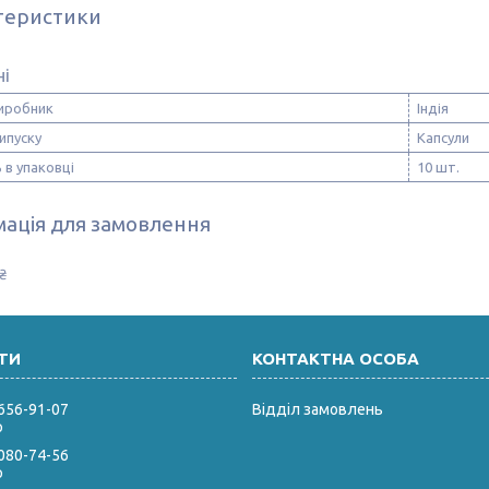
теристики
ні
виробник
Індія
ипуску
Капсули
ь в упаковці
10 шт.
ація для замовлення
₴
 656-91-07
Відділ замовлень
р
 080-74-56
р