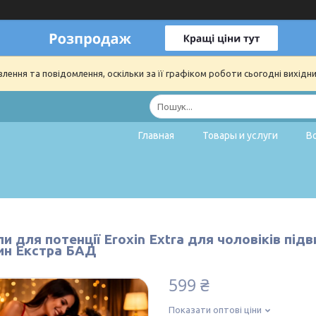
ення та повідомлення, оскільки за її графіком роботи сьогодні вихідн
Главная
Товары и услуги
В
и для потенції Eroxin Extra для чоловіків під
ин Екстра БАД
599 ₴
Показати оптові ціни