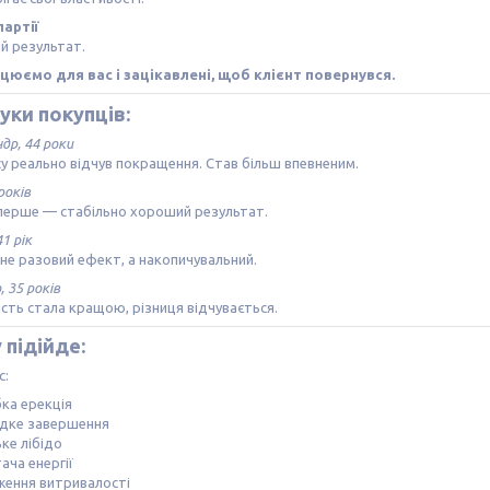
партії
й результат.
цюємо для вас і зацікавлені, щоб клієнт повернувся.
уки покупців:
др, 44 роки
су реально відчув покращення. Став більш впевненим.
 років
вперше — стабільно хороший результат.
41 рік
не разовий ефект, а накопичувальний.
 35 років
сть стала кращою, різниця відчувається.
 підійде:
с:
бка ерекція
дке завершення
ке лібідо
ача енергії
ження витривалості