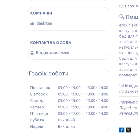
👉
Eroxin
🔍
Пош
dankitan
eroxin ex
капсули д
бад для п
засіб для
натуральн
Відділ замовлень
як підви
бади для 
капсули д
засіб для
Графік роботи
препарат 
🚀Не відк
Понеділок
09:00
19:00
13:00
14:00
👉 Замовл
Вівторок
09:00
19:00
13:00
14:00
Середа
09:00
19:00
13:00
14:00
Результат
Четвер
09:00
19:00
13:00
14:00
Перед зас
неправиль
Пʼятниця
09:00
17:00
13:00
14:00
Субота
Вихідний
Неділя
Вихідний