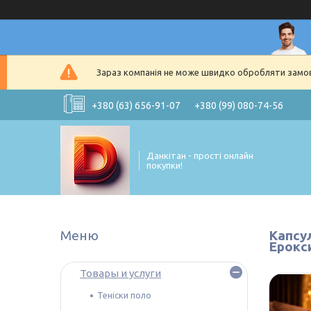
Зараз компанія не може швидко обробляти замовл
+380 (63) 656-91-07
+380 (99) 080-74-56
Данкітан - прості онлайн
покупки!
Капсул
Ерокс
Товары и услуги
Теніски поло