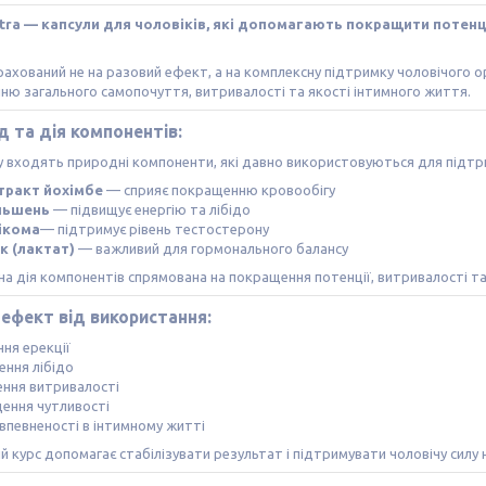
xtra — капсули для чоловіків, які допомагають покращити потенц
рахований не на разовий ефект, а на комплексну підтримку чоловічого о
ю загального самопочуття, витривалості та якості інтимного життя.
д та дія компонентів:
 входять природні компоненти, які давно використовуються для підтри
тракт йохімбе
— сприяє покращенню кровообігу
ньшень
— підвищує енергію та лібідо
ікома
— підтримує рівень тестостерону
к (лактат)
— важливий для гормонального балансу
а дія компонентів спрямована на покращення потенції, витривалості та 
 ефект від використання:
ня ерекції
ення лібідо
ення витривалості
ення чутливості
впевненості в інтимному житті
й курс допомагає стабілізувати результат і підтримувати чоловічу силу н