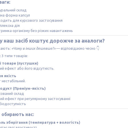
ваги:
уральний склад
чна форма капсул
ходить для курсового застосування
плексна дія
тримка організму без різких навантажень
у наш засіб коштує дорожче за аналоги?
тають:
«Чому в інших дешевше?»
— відповідаємо чесно 👇
є 3 типи товарів:
і товари (пустушки)
ий ефект або його відсутність.
ня якість
 нестабільний.
родукт (Преміум-якість)
сований склад
ий ефект при регулярному застосуванні
біодоступність
 обирають нас:
ль зберігання (температура + вологість)
ігає свої властивості.