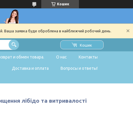
Кошик
ий. Ваша заявка буде оброблена в найближчий робочий день.
Кошик
озврат и обмен товара.
О нас
Контакты
Доставка и оплата
Вопросы и ответы!
вищення лібідо та витривалості