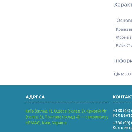
Харак
Основ
Країна 
Форма в
Кількіст
Інформ
Ціна:
599 
+380 (63)
Київ (склад 1), Одеса (склад 2), Кривий Ріг
Кол цент
(склад 3), Полтава (склад 4) — самовивозу
НЕМАЄ!, Київ, Україна
+380 (99)
Кол цент