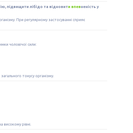
ію, підвищити лібідо та відновит
и впев
неність у
рганізму. При регулярному застосуванні сприяє
мки чоловічої сили:
загального тонусу організму.
а високому рівні.