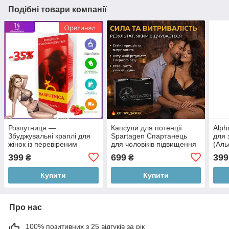
Подібні товари компанії
Розпутниця —
Капсули для потенції
Alph
Збуджувальні краплі для
Spartagen Спартанець
для 
жінок із перевіреним
для чоловіків підвищення
(Аль
ефектом — оригінал
лібідо витривалості та
399
699
399
₴
₴
ерекції Спартаген БАД 10
капсул
Купити
Купити
Про нас
100% позитивних з 25 відгуків за рік