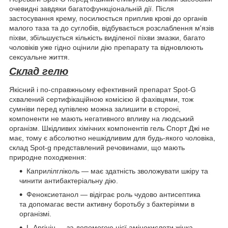
очевидні завдяки багатофункціональній дії. Після
застосування крему, посилюється приплив крові до органів
малого таза та до суглобів, відбувається розслаблення м'язів
піхви, збільшується кількість виділеної піхви змазки, багато
чоловіків уже гідно оцінили дію препарату та відновлюють
сексуальне життя.
Склад гелю
Якісний і по-справжньому ефективний препарат Spot-G
схвалений сертифікаційною комісією й фахівцями, тож
сумніви перед купівлею можна залишити в стороні,
компоненти не мають негативного впливу на людський
організм. Шкідливих хімічних компонентів гель Спорт Джі не
має, тому є абсолютно нешкідливим для будь-якого чоловіка,
склад Spot-g представлений речовинами, що мають
природне походження:
Каприлілгліколь — має здатність зволожувати шкіру та
чинити антибактеріальну дію.
Феноксиетанол — відіграє роль чудово антисептика
та допомагає вести активну боротьбу з бактеріями в
організмі.
L-Аргінін — за допомогою цієї амінокислоти жінка