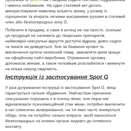
і чимось небажаним. На один статевий акт досить
використовувати невелику кількість крему, у розмір із
горошиною та втирати легкими масажними рухами в статевий
член або безпосередньо зону G.
Побачити в продажу, а саме в аптеці не так просто, оскільки
ця продукція не належить до лікарських препаратів,
неймовірні сексуальні відчуття доступні відразу, довго сидіти
та чекати не доведеться. Але за бажання купівлі та
виключення купити неякісний товар, замовляти крем краще
на офіційному сайті виробника. Отримання оргазму
допомагає жінкам, а також чоловікам розслабитися і вимкнути
на кілька секунд свідомість.
Інструкція із застосування Spot G
У разі дотримання інструкції із застосування Spot G, жінці
гарантується сильне збудження. Найчастіше причиною
сексуальних порушень є в психіці жінки, але перш ніж
відновлювати психоемоційний стан жінки, потрібно виключити
в неї соматичні захворювання, на тлі яких часто знижується
лібідо, гель не потрібно сильно втирати, засіб наноситься
безпосередньо на інтимні органи недовго до інтимного
контакту.