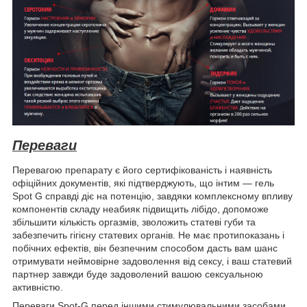
Переваги
Перевагою препарату є його сертифікованість і наявність
офіційних документів, які підтверджують, що інтим — гель
Spot G справді діє на потенцію, завдяки комплексному впливу
компонентів складу неабияк підвищить лібідо, допоможе
збільшити кількість оргазмів, зволожить статеві губи та
забезпечить гігієну статевих органів. Не має протипоказань і
побічних ефектів, він безпечним способом дасть вам шанс
отримувати неймовірне задоволення від сексу, і ваш статевий
партнер завжди буде задоволений вашою сексуальною
активністю.
Переваги Spot-G перед іншими стимулювальними засобами