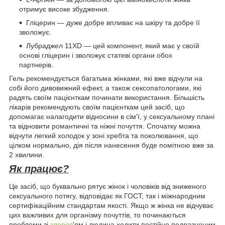
отримує високе збудження.
Гліцерин — дуже добре впливає на шкіру та добре її
зволожує.
Лубраджел 11XD — цей компонент, який має у своїй
основі гліцерин і зволожує статеві органи обох
партнерів.
Гель рекомендується багатьма жінками, які вже відчули на
собі його дивовижний ефект, а також сексопатологами, які
радять своїм пацієнткам починати використання. Більшість
лікарів рекомендують своїм пацієнткам цей засіб, що
допомагає налагодити відносини в сім'ї, у сексуальному плані
та відновити романтичні та ніжні почуття. Спочатку можна
відчути легкий холодок у зоні хребта та поколювання, що
цілком нормально, дія після нанесення буде помітною вже за
2 хвилини.
Як працює?
Це засіб, що буквально рятує жінок і чоловіків від зниженого
сексуального потягу, відповідає як ГОСТ, так і міжнародним
сертифікаційним стандартам якості. Якщо ж жінка не відчуває
цих важливих для організму почуттів, то починаються
проблеми зі
здоров
'ям і людина ходити постійно подразненим