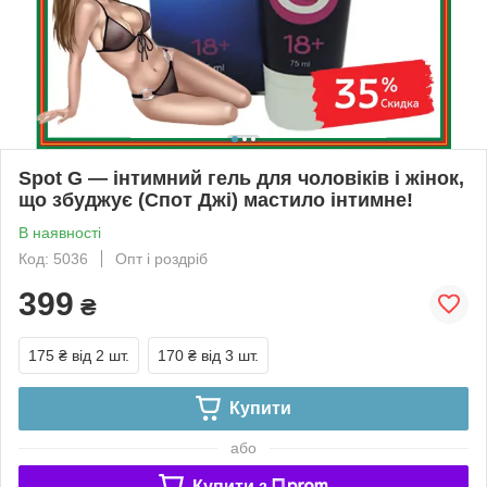
Spot G — інтимний гель для чоловіків і жінок,
що збуджує (Спот Джі) мастило інтимне!
В наявності
Код: 5036
Опт і роздріб
399
₴
175 ₴
від 2 шт.
170 ₴
від 3 шт.
Купити
або
Купити з