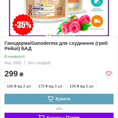
Ганодерма/Ganoderma для схуднення (гриб
Рейші) БАД
В наявності
Код: 1003
Опт і роздріб
299
₴
180 ₴
від 2 шт.
175 ₴
від 3 шт.
155 ₴
від 5 шт.
Купити
або
Купити з