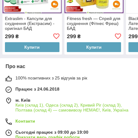
Extraslim - Капсули для
Fitness fresh — Спрей для
Blac
схуднення (Екстрасим) -
схуднення (Фітнес Фреш)
Лате
оригінал БАД
БАД
Лате
299
299
299
₴
₴
Купити
Купити
Про нас
100% позитивних з 25 відгуків за рік
Працює з 24.06.2018
м. Київ
Київ (склад 1), Одеса (склад 2), Кривий Ріг (склад 3),
Полтава (склад 4) — самовивозу НЕМАЄ!, Київ, Україна
Контакти
Сьогодні працює з 09:00 до 19:00
Показати весь графік роботи