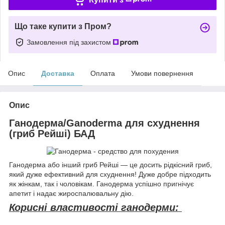
Що таке купити з Пром?
Замовлення під захистом
Опис
Доставка
Оплата
Умови повернення
Опис
Ганодерма/Ganoderma для схуднення
(гриб Рейші) БАД
Ганодерма або інший гриб Рейші — це досить рідкісний гриб,
який дуже ефективний для схуднення! Дуже добре підходить
як жінкам, так і чоловікам. Ганодерма успішно пригнічує
апетит і надає жироспалювальну дію.
Корисні властивості ганодерми: