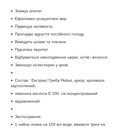
Знижує апетит
Ефективно розщеплює жир
Підвищує активність
Пропадає відчуття постійного голоду
Виводить шлаки та токсини
Підсилює імунітет
Відбувається омолодження шкіри, нігтів і волосся
Зменшує холестерин у крові
Состав : Екстракт Гриба Рейші, цукор, крохмаль
картопляний,
лимонна кислота Е 330, сік концентрований
журавлинний.
Застосування:
1 чайна ложка на 150 мл води, вживати тричі на