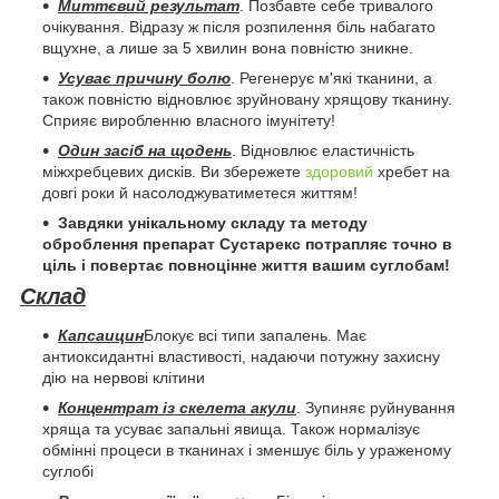
Миттєвий результат
. Позбавте себе тривалого
очікування. Відразу ж після розпилення біль набагато
вщухне, а лише за 5 хвилин вона повністю зникне.
Усуває причину болю
. Регенерує м'які тканини, а
також повністю відновлює зруйновану хрящову тканину.
Сприяє виробленню власного імунітету!
Один засіб на щодень
. Відновлює еластичність
міжхребцевих дисків. Ви збережете
здоровий
хребет на
довгі роки й насолоджуватиметеся життям!
Завдяки унікальному складу та методу
оброблення препарат Сустарекс потрапляє точно в
ціль і повертає повноцінне життя вашим суглобам!
Склад
Капсаицин
Блокує всі типи запалень. Має
антиоксидантні властивості, надаючи потужну захисну
дію на нервові клітини
Концентрат із скелета акули
. Зупиняє руйнування
хряща та усуває запальні явища. Також нормалізує
обмінні процеси в тканинах і зменшує біль у ураженому
суглобі