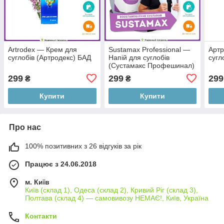
Artrodex — Крем для
Sustamax Professional —
Артр
суглобів (Артродекс) БАД
Напій для суглобів
сугл
(Сустамакс Профешинал)
БАД
299
299
299
₴
₴
Купити
Купити
Про нас
100% позитивних з 26 відгуків за рік
Працює з 24.06.2018
м. Київ
Київ (склад 1), Одеса (склад 2), Кривий Ріг (склад 3),
Полтава (склад 4) — самовивозу НЕМАЄ!, Київ, Україна
Контакти