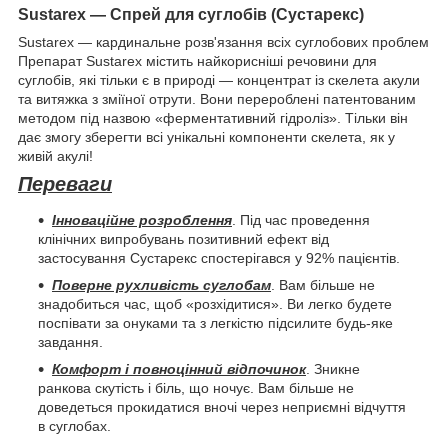
Sustarex — Спрей для суглобів (Сустарекс)
Sustarex — кардинальне розв'язання всіх суглобових проблем
Препарат Sustarex містить найкорисніші речовини для
суглобів, які тільки є в природі — концентрат із скелета акули
та витяжка з зміїної отрути. Вони перероблені патентованим
методом під назвою «ферментативний гідроліз». Тільки він
дає змогу зберегти всі унікальні компоненти скелета, як у
живій акулі!
Переваги
Інноваційне розроблення
. Під час проведення
клінічних випробувань позитивний ефект від
застосування Сустарекс спостерігався у 92% пацієнтів.
Поверне рухливість суглобам
. Вам більше не
знадобиться час, щоб «розхідитися». Ви легко будете
поспівати за онуками та з легкістю підсилите будь-яке
завдання.
Комфорт і повноцінний відпочинок
. Зникне
ранкова скутість і біль, що ночує. Вам більше не
доведеться прокидатися вночі через неприємні відчуття
в суглобах.