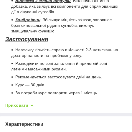
Витяжка з зміїної отрути
. Біологічна активна
добавка, яка зв'язує всі компоненти для спрямованішої
дії в лікуванні суглобів
Хондроїтин
. Збільшує міцність зв'язок, заповнює
брак синовіальної рідини суглобів, виконує
змащувальну функцію
Застосування
Невелику кількість спрею в кількості 2-3 натискань на
дозатор нанести на проблемну зону.
Розподілити по зоні запалення й прилеглій зоні
легкими масажними рухами.
Рекомендується застосовувати двічі на день.
Курс — 30 днів.
За потреби курс повторити через 1 місяць.
Приховати
Характеристики