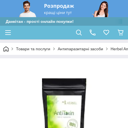
Данкітан - прості онлайн покупки!
Товари та послуги
Антипаразитарні засоби
Herbel An