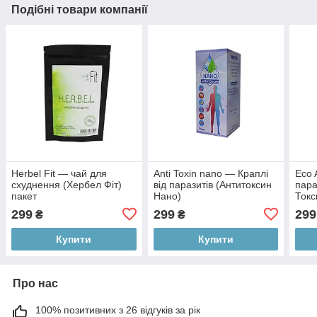
Подібні товари компанії
Herbel Fit — чай для
Anti Toxin nano — Краплі
Eco 
схуднення (Хербел Фіт)
від паразитів (Антитоксин
пара
пакет
Нано)
Токс
299
299
299
₴
₴
Купити
Купити
Про нас
100% позитивних з 26 відгуків за рік