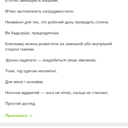
Істотно зменшують набряки;
М'яко заспокоюють натруджені ноги;
Незамінні для тих, хто робочий день проводить стоячи;
Ви бадьоріші, працездатніші;
Блискавку можна розмістити на зовнішній або внутрішній
стороні гомілки;
Зручно надягати — знадобиться лише хвилинка;
Тонкі, під одягом непомітні;
Для жінок і чоловіків;
Носочок відкритий — нога не пітніє, пальці не стискані;
Простий догляд.
Приховати