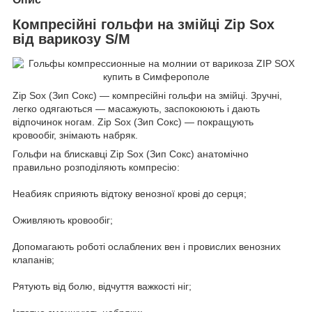
Компресійні гольфи на змійці Zip Sox
від варикозу S/M
Zip Sox (Зип Сокс) — компресійні гольфи на змійці. Зручні,
легко одягаються — масажують, заспокоюють і дають
відпочинок ногам. Zip Sox (Зип Сокс) — покращують
кровообіг, знімають набряк.
Гольфи на блискавці Zip Sox (Зип Сокс) анатомічно
правильно розподіляють компресію:
Неабияк сприяють відтоку венозної крові до серця;
Оживляють кровообіг;
Допомагають роботі ослаблених вен і провислих венозних
клапанів;
Рятують від болю, відчуття важкості ніг;