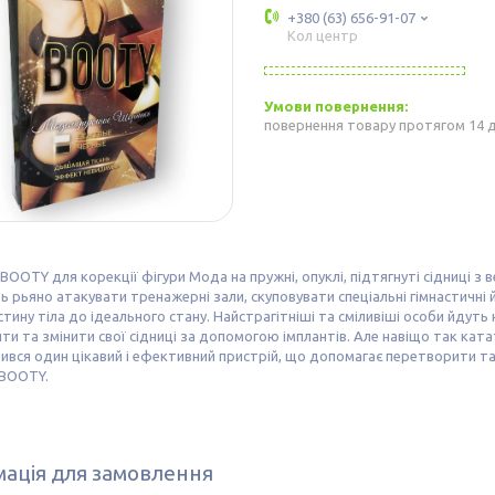
+380 (63) 656-91-07
Кол центр
повернення товару протягом 14 
OOTY для корекції фігури Мода на пружні, опуклі, підтягнуті сідниці з
 рьяно атакувати тренажерні зали, скуповувати спеціальні гімнастичні 
тину тіла до ідеального стану. Найстрагітніші та сміливіші особи йдуть 
ти та змінити свої сідниці за допомогою імплантів. Але навіщо так ката
вився один цікавий і ефективний пристрій, що допомагає перетворити т
BOOTY.
ація для замовлення