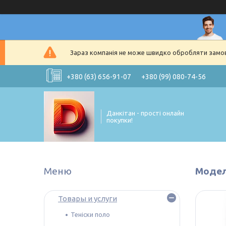
Зараз компанія не може швидко обробляти замовл
+380 (63) 656-91-07
+380 (99) 080-74-56
Данкітан - прості онлайн
покупки!
Модел
Товары и услуги
Теніски поло