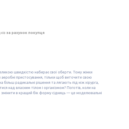
днів
за рахунок покупця
 великою швидкістю набирає свої оберти. Тому жінки
й аеробні пристосування, тільки щоб виточити свою
на більш радикальні рішення та лягають під ніж хірурга,
тися над власним тілом і організмом? Поготів, коли на
а змінити в кращий бік форму сідниць — це моделювальні