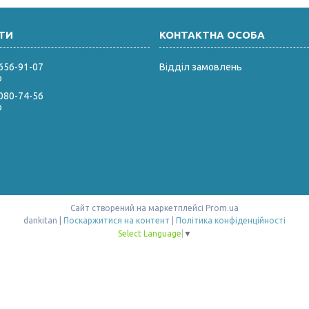
 656-91-07
Відділ замовлень
р
 080-74-56
р
Сайт створений на маркетплейсі
Prom.ua
dankitan |
Поскаржитися на контент
|
Політика конфіденційності
Select Language
▼