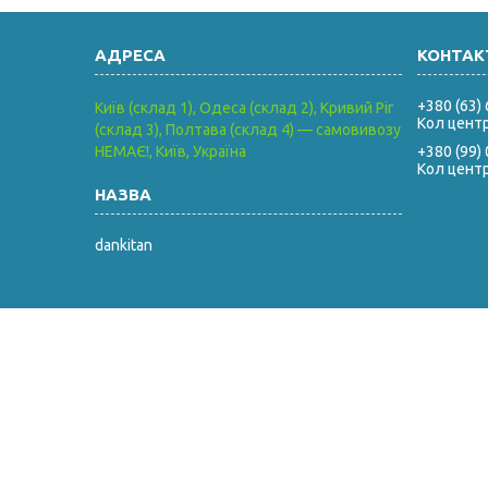
+380 (63)
Київ (склад 1), Одеса (склад 2), Кривий Ріг
Кол цент
(склад 3), Полтава (склад 4) — самовивозу
НЕМАЄ!, Київ, Україна
+380 (99)
Кол цент
dankitan