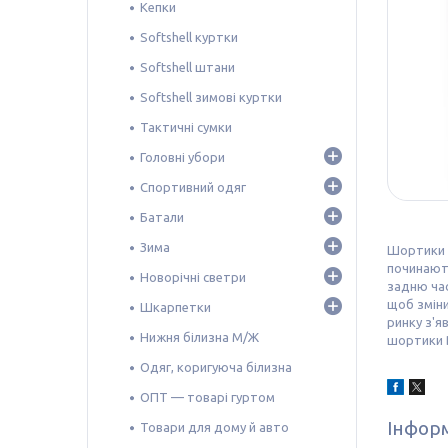
Кепки
Softshell куртки
Softshell штани
Softshell зимові куртки
Тактичні сумки
Головні убори
Спортивний одяг
Батали
Зима
Шортики B
починають
Новорічні светри
задню час
щоб зміни
Шкарпетки
ринку з'я
Нижня білизна М/Ж
шортики 
Одяг, коригуюча білизна
ОПТ — товарі гуртом
Інформ
Товари для дому й авто