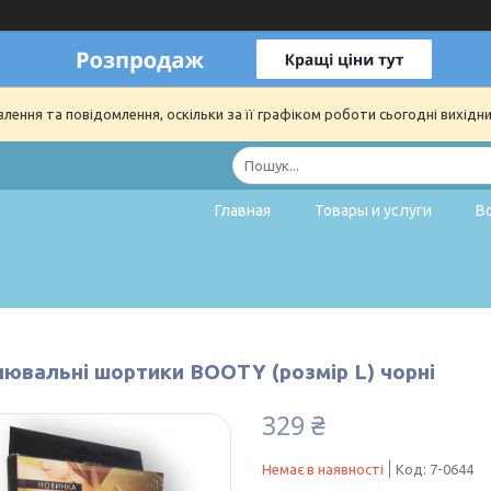
ення та повідомлення, оскільки за її графіком роботи сьогодні вихідн
Главная
Товары и услуги
В
ювальні шортики BOOTY (розмір L) чорні
329 ₴
Немає в наявності
Код:
7-0644