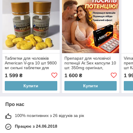
Таблетки для чоловіків
Препарат для чоловічої
Vima
American V-gra 10 шт 9800
потенції Ar.Sex капсули 10
преп
мг сильні таблетки для
шт. 350mg оригінал,
шт К
підвищення чоловічої
Розпродаж!
нату
1 599
1 600
1 9
₴
₴
потенції оригінал
чоло
Купити
Купити
Про нас
100% позитивних з 26 відгуків за рік
Працює з 24.06.2018