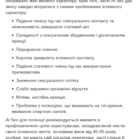
небажаних змін вікового характеру. Крім того, засіб Ar.Sex дає
змогу швидко впоратися з такими проблемами інтимного
характеру:
Падіння пінису під час сексуального контакту та
неможливість завершити статевий акт.
Складності з сексуальним збудженням і досягненням
ерекції.
Передчасне січення.
Коротка тривалість інтимного контакту.
Падіння статевого члена під час використання
презерватива.
Зниження сексуального потягу.
Слабо виражені оргазмічні відчуття.
Млява, нестійка ерекція.
Проблеми з потенцією, що виникають на тлі куріння,
вживання спиртних напоїв.
Ar.Sex для потенції рекомендується вживати в
профілактичних цілях користувачам, незадоволеній якістю
свого інтимного життя, чоловікам віком від 40-45 років,
особам, які мають свій організм перевтоми, часті стреси й