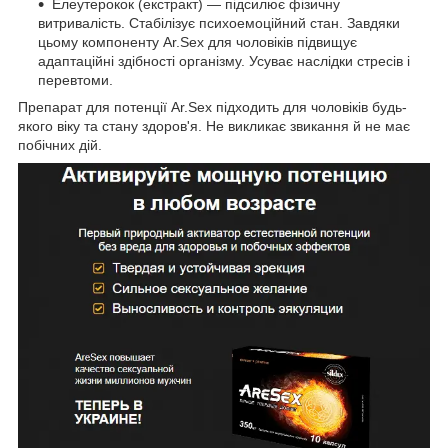
Елеутерокoк (екстракт) — підсилює фізичну
витривалість. Стабілізує психоемоційний стан. Завдяки
цьому компоненту Ar.Sex для чоловіків підвищує
адаптаційні здібності організму. Усуває наслідки стресів і
перевтоми.
Препарат для потенції Ar.Sex підходить для чоловіків будь-
якого віку та стану здоров'я. Не викликає звикання й не має
побічних дій.