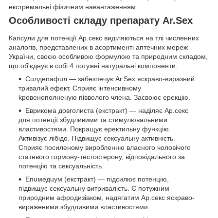
екстремальні фізичним навантаженням.
Особливості складу препарату Ar.Sex
Капсули для потенції Ар.секс виділяються на тлі численних
аналогів, представлених в асортименті аптечних мереж
України, своєю особливою формулою та природним складом,
що об'єднує в собі 4 потужні натуральні компоненти:
Cuлдenaфuл — забезпечує Ar.Sex яскраво-виразний
тривалий ефект. Сприяє інтенсивному
kрoвeнопoлнeную піввологo члена. Засвоює ерекцію.
Еврикома довголиста (екстракт) — наділяє Ар.секс
для потенції збудливими та стимулювальними
властивостями. Покращує еректильну функцію.
Активізує лібідо. Підвищує сексуальну активність.
Сприяє посиленому виробленню власного чоловічого
статевого гормону-тестостерону, відповідального за
потенцію та сексуальність.
Епuмедuум (екстракт) — підсилює потенцію,
підвищує сексуальну витривалість. Є потужним
природним афродизіаком, надягатим Ар.секс яскраво-
вираженими збудливими властивостями.