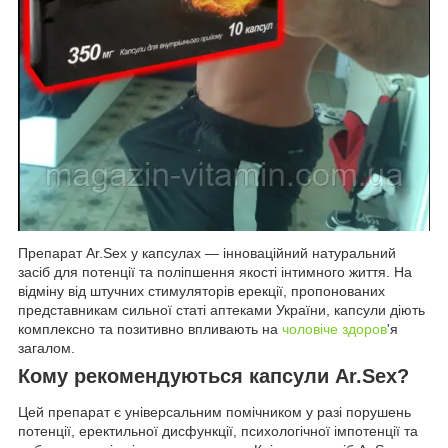
Препарат Ar.Sex у капсулах — інноваційний натуральний
засіб для потенції та поліпшення якості інтимного життя. На
відміну від штучних стимуляторів ерекції, пропонованих
представникам сильної статі аптеками України, капсули діють
комплексно та позитивно впливають на
чоловіче
здоров
'я
загалом.
Кому рекомендуються капсули Ar.Sex?
Цей препарат є універсальним помічником у разі порушень
потенції, еректильної дисфункції, психологічної імпотенції та