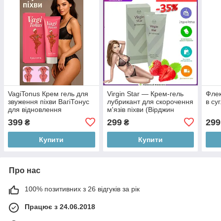
VagiTonus Крем гель для
Virgin Star — Крем-гель
Флек
звуження піхви ВагіТонус
лубрикант для скорочення
в су
для відновлення
м'язів піхви (Вірджин
еластичності м’язів піхви
Стар)
399
299
299
₴
₴
Купити
Купити
Про нас
100% позитивних з 26 відгуків за рік
Працює з 24.06.2018