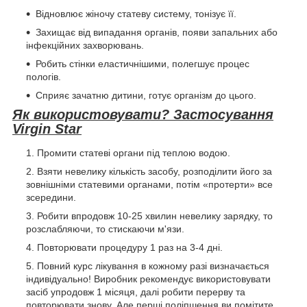
Відновлює жіночу статеву систему, тонізує її.
Захищає від випадання органів, появи запальних або
інфекційних захворювань.
Робить стінки еластичнішими, полегшує процес
пологів.
Сприяє зачатню дитини, готує організм до цього.
Як використовувати? Застосування
Virgin Star
Промити статеві органи під теплою водою.
Взяти невелику кількість засобу, розподілити його за
зовнішніми статевими органами, потім «протерти» все
зсередини.
Робити впродовж 10-25 хвилин невелику зарядку, то
розслабляючи, то стискаючи м'язи.
Повторювати процедуру 1 раз на 3-4 дні.
Повний курс лікування в кожному разі визначається
індивідуально! Виробник рекомендує використовувати
засіб упродовж 1 місяця, далі робити перерву та
повторювати знову. Але перші поліпшення ви помітите