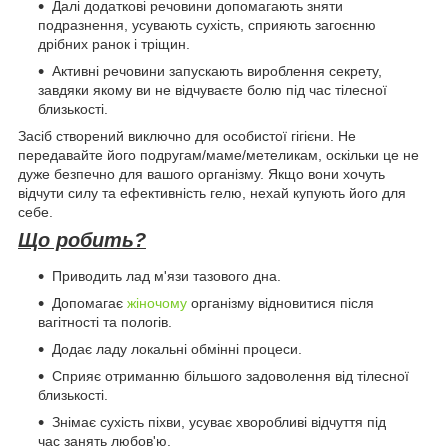
Далі додаткові речовини допомагають зняти
подразнення, усувають сухість, сприяють загоєнню
дрібних ранок і тріщин.
Активні речовини запускають вироблення секрету,
завдяки якому ви не відчуваєте болю під час тілесної
близькості.
Засіб створений виключно для особистої гігієни. Не
передавайте його подругам/маме/метеликам, оскільки це не
дуже безпечно для вашого організму. Якщо вони хочуть
відчути силу та ефективність гелю, нехай купують його для
себе.
Що робить?
Приводить лад м'язи тазового дна.
Допомагає
жіночому
організму відновитися після
вагітності та пологів.
Додає ладу локальні обмінні процеси.
Сприяє отриманню більшого задоволення від тілесної
близькості.
Знімає сухість піхви, усуває хворобливі відчуття під
час занять любов'ю.