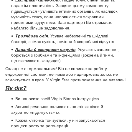
Екстракт календули
. Надає тонус стінки піхви та
надає їм еластичність. Завдяки цьому компоненту
підвищується чутливість інтимних органів і, як наслідок,
чутливість сексу, вона наповнюється яскравими
приємними відчуттями. Ваш партнер і Ви отримаєте
набагато більше задоволення.
Трояндова олія
. Усуває небезпечні та шкідливі
бактерії, знімає сухість, печіння й хворобливі відчуття.
Лаванда й екстракт пачулів
. Усувають запалення,
борються з грибками та інфекціями (зокрема й тими,
що викликають кандидоз).
Склад не є гормональним! Він не впливає на роботу
ендокринної системи, яєчників або надниркових залоз, не
всмоктується в кров. У Virgin Star протипоказання не виявлені.
Як діє?
Ви наносите засіб Virgin Star за інструкцією.
Активні речовини впливають на стінки піхви й
акуратно «підтягують» їх.
Кожна кліточка тонізується, у ній запускаються
процеси росту та регенерації.