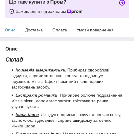
Що таке купити з Пром?
Замовлення під захистом
Опис
Доставка
Оплата
Умови повернення
Опис
Склад
Ксименія американська
. Прибирає хворобливі
відчуття, сприяє загоєнню, тонізує та підвищує
пружність м'язів. Ефект помітний після перших
застосувань засобу.
Екстракт ромашки
. Прибирає болюче подразнення
м'язів піхви, допомагає загоїти тріскачки та ранки,
усуває сухість.
Іланг-іланг
. Ліквідує неприємні відчуття під час сексу,
заспокоює, відновлює і сприяє швидкому загоєнню
ніжної шкіри.