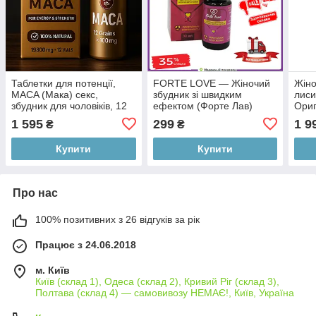
Таблетки для потенції,
FORTE LOVE — Жіночий
Жіно
MACA (Мака) секс,
збудник зі швидким
лиси
збудник для чоловіків, 12
ефектом (Форте Лав)
Ориг
таб. нат. склад, оригінал!
скла
1 595
299
1 9
₴
₴
Розпродаж!
для 
Купити
Купити
Про нас
100% позитивних з 26 відгуків за рік
Працює з 24.06.2018
м. Київ
Київ (склад 1), Одеса (склад 2), Кривий Ріг (склад 3),
Полтава (склад 4) — самовивозу НЕМАЄ!, Київ, Україна