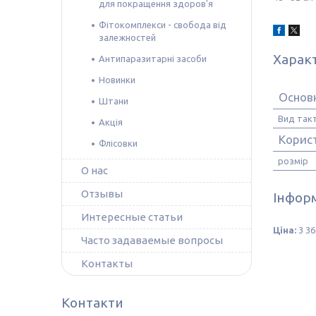
для покращення здоров'я
Фітокомплекси - свобода від
залежностей
Харак
Антипаразитарні засоби
Новинки
Основн
Штани
Вид так
Акція
Корис
Флісовки
розмір
О нас
Отзывы
Інформ
Интересные статьи
Ціна:
3 36
Часто задаваемые вопросы
Контакты
Контакти