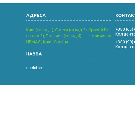
+380 (63)
Київ (склад 1), Одеса (склад 2), Кривий Ріг
Кол цент
(склад 3), Полтава (склад 4) — самовивозу
НЕМАЄ!, Київ, Україна
+380 (99)
Кол цент
dankitan