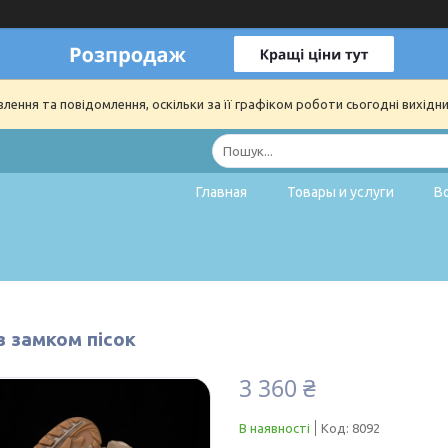
ення та повідомлення, оскільки за її графіком роботи сьогодні вихідн
Главная
Товары и услуги
В
з замком пісок
3 360 ₴
В наявності
Код:
8092