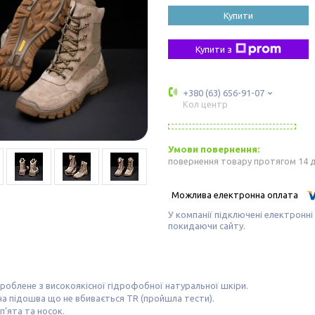
Купити
Купити з
+380 (63) 656-91-07
Кол центр
повернення товару протягом 14 
У компанії підключені електронні
покидаючи сайту.
роблене з високоякісної гідрофобної натуральної шкіри.
а підошва що не вбивається TR (пройшла тести).
п’ята та носок.