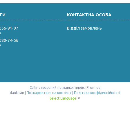
 656-91-07
Відділ замовлень
р
 080-74-56
р
Сайт створений на маркетплейсі
Prom.ua
dankitan |
Поскаржитися на контент
|
Політика конфіденційності
Select Language
▼