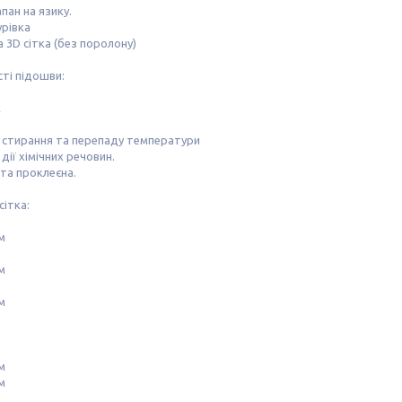
апан на язику.
урівка
 3D сітка (без поролону)
ті підошви:
 стирання та перепаду температури
дії хімічних речовин.
та проклеєна.
сітка:
см
см
см
см
см