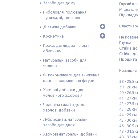
Засоби для дому
Глухий кл
Міцна шн
Риболовля, полювання,
Підкладка
туризм, відпочинок
Властивос
Дієтичні добавки
Косметика
Не ковзає
Гнучка
Краса, догляд за тілом і
Стійка до
обличчям
Стійка до 
Прошита 
Натуральні засоби для
чоловіків
Розмірна 
Фітокомплекси для зниження
ваги та покращення фігури
38 - 25.5 
39 - 26 см
Харчові добавки для
40 - 26.5 
чоловічого здоров'я
41 - 27 см
42 - 27.5 
Чоловіча сила і здоров'я
43 - 28 см
харчові добавки
44 - 29 см
Лубриканти, натуральні
45 - 30 см
засоби для двох
46 - 30.5 
47 - 31.5 
Харчові натуральні добавки
48 - 32 см