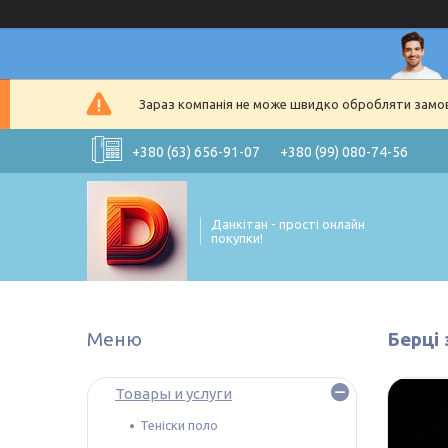
Зараз компанія не може швидко обробляти замовл
+380 (63) 656-91-07
+380 (99) 080-74-56
Данкітан - прості онлайн
покупки!
Берці 
Товары и услуги
Теніски поло