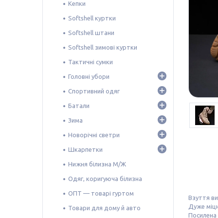
Кепки
Softshell куртки
Softshell штани
Softshell зимові куртки
Тактичні сумки
Головні убори
Спортивний одяг
Батали
Зима
Новорічні светри
Шкарпетки
Нижня білизна М/Ж
Одяг, коригуюча білизна
ОПТ — товарі гуртом
Взуття ви
Дуже міцн
Товари для дому й авто
Посилена 