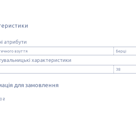
теристики
і атрибути
тичного взуття
Берці
тувальницькі характеристики
38
ація для замовлення
0 ₴