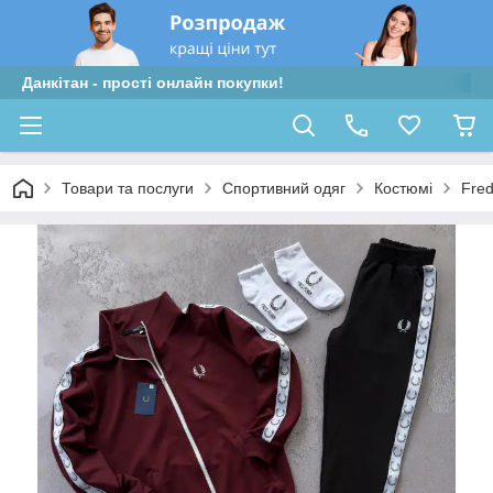
Данкітан - прості онлайн покупки!
Товари та послуги
Спортивний одяг
Костюмі
Fred