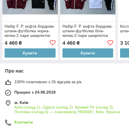
Набір F. P. кофта бордова-
Набір F. P. кофта бордова-
Кост
штани-футболка чорна-
штани-футболка біла-
штан
кепка-2 пари шкарпеток
кепка-2 пари шкарпеток
4 460
4 460
3 1
₴
₴
Купити
Купити
Про нас
100% позитивних з 26 відгуків за рік
Працює з 24.06.2018
м. Київ
Київ (склад 1), Одеса (склад 2), Кривий Ріг (склад 3),
Полтава (склад 4) — самовивозу НЕМАЄ!, Київ, Україна
Контакти