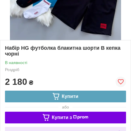
Набір HG футболка блакитна шорти В кепка
чорні
В наявності
Роздріб
2 180
₴
Купити
або
Купити з