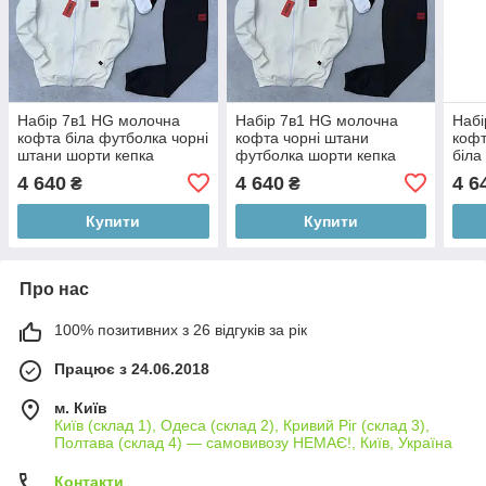
Набір 7в1 HG молочна
Набір 7в1 HG молочна
Набі
кофта біла футболка чорні
кофта чорні штани
кофт
штани шорти кепка
футболка шорти кепка
біла
4 640
4 640
4 6
₴
₴
Купити
Купити
Про нас
100% позитивних з 26 відгуків за рік
Працює з 24.06.2018
м. Київ
Київ (склад 1), Одеса (склад 2), Кривий Ріг (склад 3),
Полтава (склад 4) — самовивозу НЕМАЄ!, Київ, Україна
Контакти