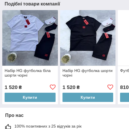
Подібні товари компанії
Набір HG футболка біла
Набір HG футболка шорти
Футб
шорти чорні
чорні
1 520
1 520
810
₴
₴
Купити
Купити
Про нас
100% позитивних з 25 відгуків за рік