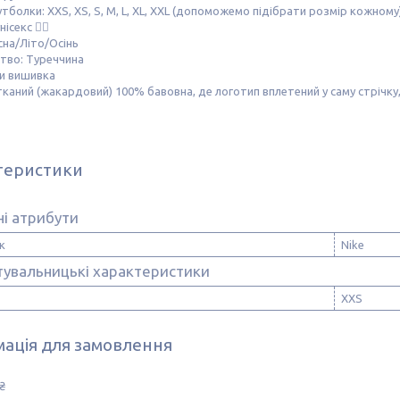
тболки: XXS, XS, S, M, L, XL, XXL (допоможемо підібрати розмір кожному
нісекс ☝🏻
сна/Літо/Осінь
тво: Туреччина
пи вишивка
тканий (жакардовий) 100% бавовна, де логотип вплетений у саму стрічку,
теристики
і атрибути
к
Nike
тувальницькі характеристики
XXS
ація для замовлення
₴