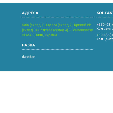
+380 (63)
Київ (склад 1), Одеса (склад 2), Кривий Ріг
Кол цент
(склад 3), Полтава (склад 4) — самовивозу
НЕМАЄ!, Київ, Україна
+380 (99)
Кол цент
dankitan