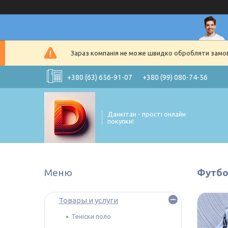
Зараз компанія не може швидко обробляти замовл
+380 (63) 656-91-07
+380 (99) 080-74-56
Данкітан - прості онлайн
покупки!
Футбо
Товары и услуги
Теніски поло