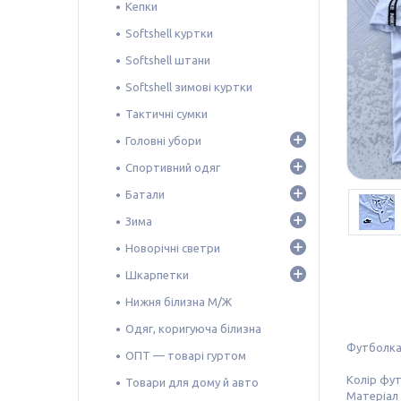
Кепки
Softshell куртки
Softshell штани
Softshell зимові куртки
Тактичні сумки
Головні убори
Спортивний одяг
Батали
Зима
Новорічні светри
Шкарпетки
Нижня білизна М/Ж
Одяг, коригуюча білизна
Футболка
ОПТ — товарі гуртом
Колір фут
Товари для дому й авто
Матеріал