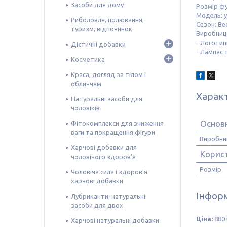
Засоби для дому
Розмір фу
Модель: у
Риболовля, полювання,
Сезон: Ве
туризм, відпочинок
Виробниц
- Логоти
Дієтичні добавки
- Лампас 
Косметика
Краса, догляд за тілом і
обличчям
Харак
Натуральні засоби для
чоловіків
Основн
Фітокомплекси для зниження
ваги та покращення фігури
Виробни
Харчові добавки для
Корис
чоловічого здоров'я
Розмір
Чоловіча сила і здоров'я
харчові добавки
Інформ
Лубриканти, натуральні
засоби для двох
Ціна:
880 
Харчові натуральні добавки