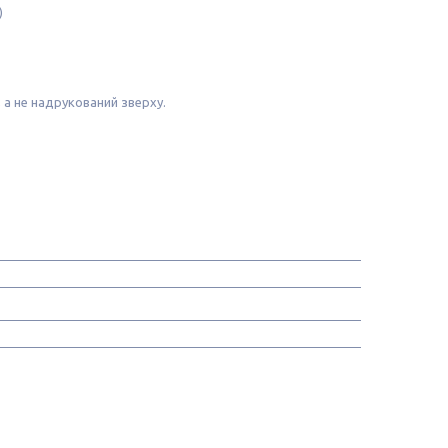
)
 а не надрукований зверху.