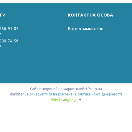
 656-91-07
Відділ замовлень
р
 080-74-56
р
Сайт створений на маркетплейсі
Prom.ua
dankitan |
Поскаржитися на контент
|
Політика конфіденційності
Select Language
▼