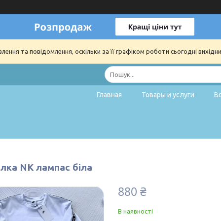
ення та повідомлення, оскільки за її графіком роботи сьогодні вихідн
Главная
Товары и услуги
В
лка NK лампас біла
880 ₴
В наявності