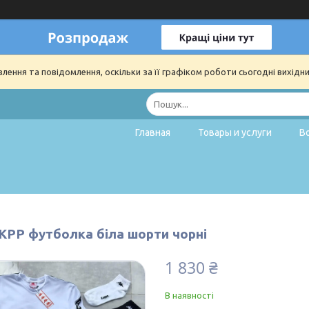
ення та повідомлення, оскільки за її графіком роботи сьогодні вихідн
Главная
Товары и услуги
В
 KРР футболка біла шорти чорні
1 830 ₴
В наявності