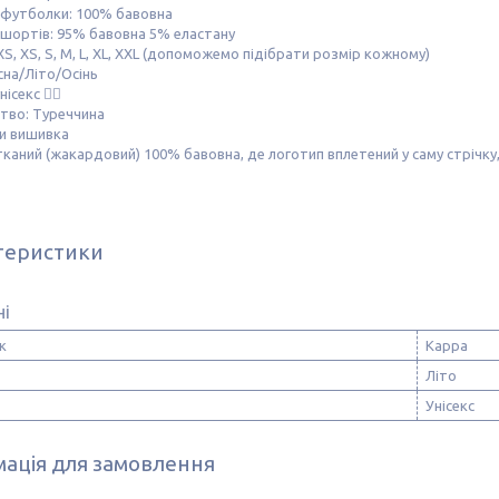
 футболки: 100% бавовна
 шортів: 95% бавовна 5% еластану
XS, XS, S, M, L, XL, XXL (допоможемо підібрати розмір кожному)
сна/Літо/Осінь
нісекс ☝🏻
тво: Туреччина
пи вишивка
тканий (жакардовий) 100% бавовна, де логотип вплетений у саму стрічку,
теристики
ні
к
Kappa
Літо
Унісекс
ація для замовлення