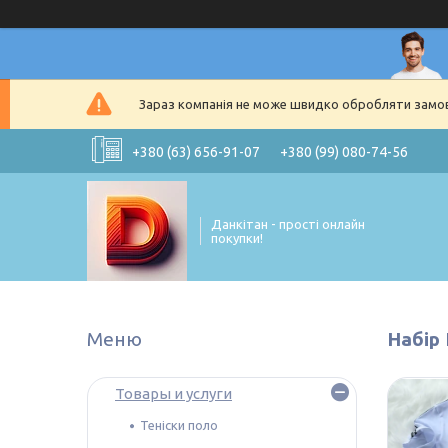
Зараз компанія не може швидко обробляти замовл
+380 (63) 656-91-07
+380 (99) 080-74-56
Данкітан - прості онлайн
покупки!
Набір
Товары и услуги
Теніски поло