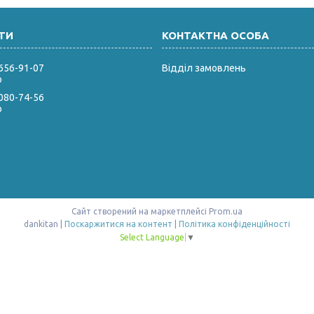
 656-91-07
Відділ замовлень
р
 080-74-56
р
Сайт створений на маркетплейсі
Prom.ua
dankitan |
Поскаржитися на контент
|
Політика конфіденційності
Select Language
▼