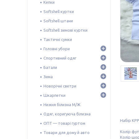
Кепки
Softshell куртки
Softshell штани
Softshell зимові куртки
Тактичні сумки
Головні убори
Спортивний одяг
Батали
Зима
Новорічні светри
Шкарпетки
Нижня білизна М/Ж
Одяг, коригуюча білизна
Набір KР
ОПТ — товарі гуртом
Колір фут
Товари для дому й авто
Колір шор