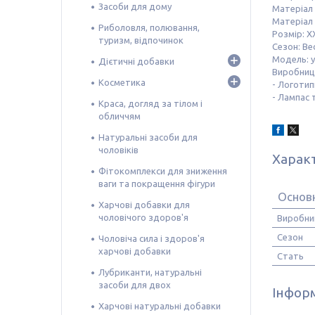
Засоби для дому
Матеріал
Матеріал
Риболовля, полювання,
Розмір: X
туризм, відпочинок
Сезон: Ве
Модель: у
Дієтичні добавки
Виробниц
Косметика
- Логоти
- Лампас 
Краса, догляд за тілом і
обличчям
Натуральні засоби для
чоловіків
Харак
Фітокомплекси для зниження
ваги та покращення фігури
Основ
Харчові добавки для
чоловічого здоров'я
Виробни
Сезон
Чоловіча сила і здоров'я
харчові добавки
Стать
Лубриканти, натуральні
засоби для двох
Інформ
Харчові натуральні добавки