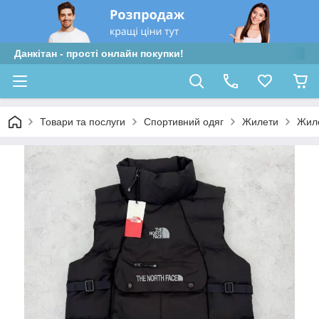
Данкітан - прості онлайн покупки!
Товари та послуги
Спортивний одяг
Жилети
Жиле