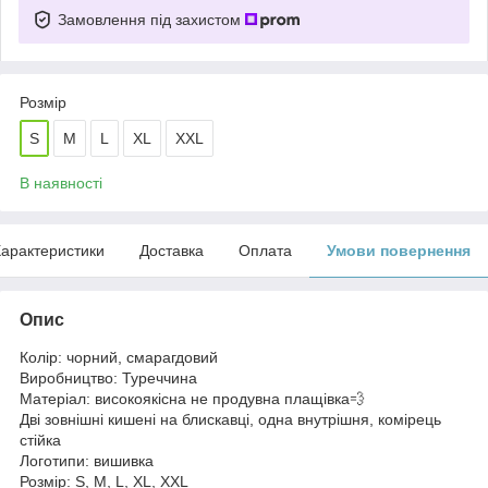
Замовлення під захистом
Розмір
S
M
L
XL
XXL
В наявності
арактеристики
Доставка
Оплата
Умови повернення
Опис
Колір: чорний, смарагдовий
Виробництво: Туреччина
Матеріал: високоякісна не продувна плащівка💨
Дві зовнішні кишені на блискавці, одна внутрішня, комірець
стійка
Логотипи: вишивка
Розмір: S, M, L, XL, XXL