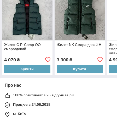
Жилет C.P. Comp ОО
Жилет NK Смарагдовий Н
Жиле
смарагдовий
смар
штан
4 070
3 300
4 9
₴
₴
Купити
Купити
Про нас
100% позитивних з 26 відгуків за рік
Працює з 24.06.2018
м. Київ