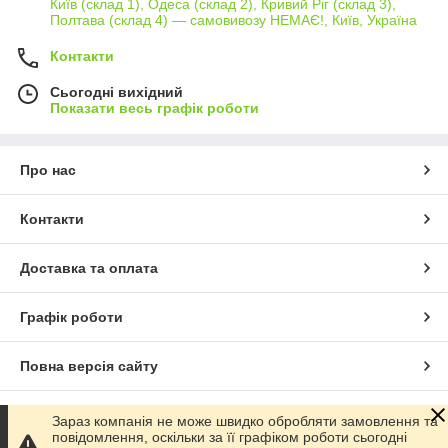
Київ (склад 1), Одеса (склад 2), Кривий Ріг (склад 3),
Полтава (склад 4) — самовивозу НЕМАЄ!, Київ, Україна
Контакти
Сьогодні вихідний
Показати весь графік роботи
Про нас
Контакти
Доставка та оплата
Графік роботи
Повна версія сайту
Сайт створено на маркетплейсі
Prom.ua
Зараз компанія не може швидко обробляти замовлення та
повідомлення, оскільки за її графіком роботи сьогодні