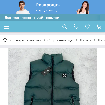
Данкітан - прості онлайн покупки!
Товари та послуги
Спортивний одяг
Жилети
Жил