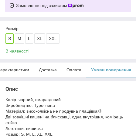
Замовлення під захистом
Розмір
S
M
L
XL
XXL
В наявності
арактеристики
Доставка
Оплата
Умови повернення
Опис
Колір: чорний, смарагдовий
Виробництво: Туреччина
Матеріал: високоякісна не продувна плащівка💨
Дві зовнішні кишені на блискавці, одна внутрішня, комірець
стійка
Логотипи: вишивка
Розмір: S, M, L, XL, XXL