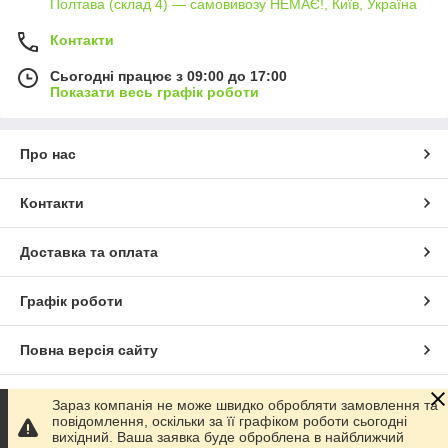
Полтава (склад 4) — самовивозу НЕМАЄ!, Київ, Україна
Контакти
Сьогодні працює з 09:00 до 17:00
Показати весь графік роботи
Про нас
Контакти
Доставка та оплата
Графік роботи
Повна версія сайту
Сайт створено на маркетплейсі
Prom.ua
Зараз компанія не може швидко обробляти замовлення та
повідомлення, оскільки за її графіком роботи сьогодні
вихідний. Ваша заявка буде оброблена в найближчий
Політика конфіденційності