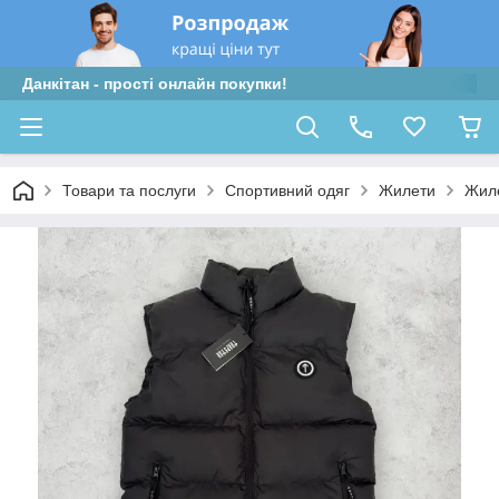
Данкітан - прості онлайн покупки!
Товари та послуги
Спортивний одяг
Жилети
Жил