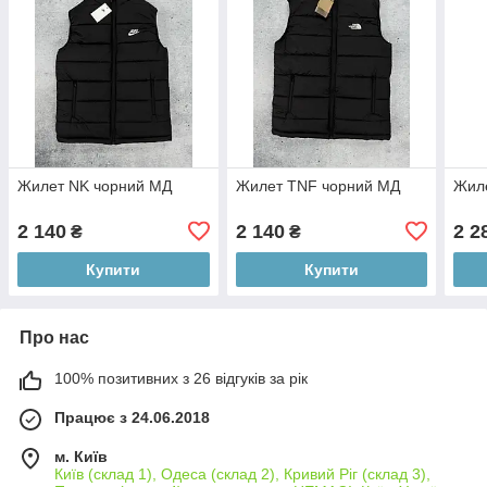
Жилет NK чорний МД
Жилет TNF чорний МД
Жил
2 140
2 140
2 2
₴
₴
Купити
Купити
Про нас
100% позитивних з 26 відгуків за рік
Працює з 24.06.2018
м. Київ
Київ (склад 1), Одеса (склад 2), Кривий Ріг (склад 3),