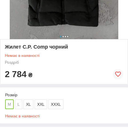
Жилет C.P. Comp чорний
Немає в наявності
Роздріб
2 784
₴
Розмір
M
L
XL
XXL
XXXL
Немає в наявності