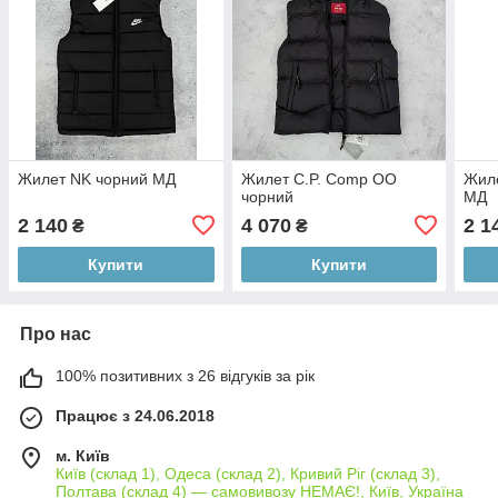
Жилет NK чорний МД
Жилет C.P. Comp OO
Жиле
чорний
МД
2 140
4 070
2 1
₴
₴
Купити
Купити
Про нас
100% позитивних з 26 відгуків за рік
Працює з 24.06.2018
м. Київ
Київ (склад 1), Одеса (склад 2), Кривий Ріг (склад 3),
Полтава (склад 4) — самовивозу НЕМАЄ!, Київ, Україна