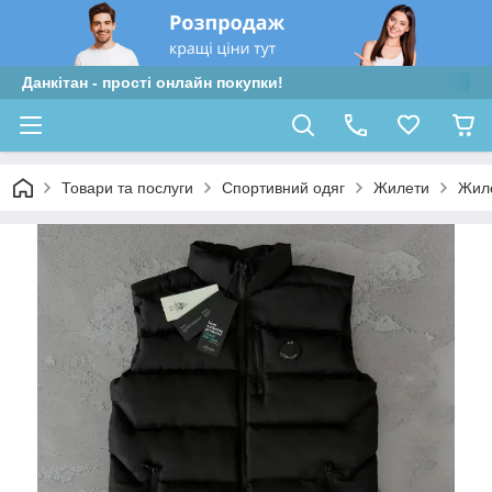
Данкітан - прості онлайн покупки!
Товари та послуги
Спортивний одяг
Жилети
Жиле