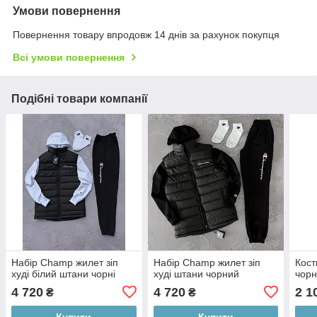
Умови повернення
Повернення товару впродовж 14 днів за рахунок покупця
Всі умови повернення
Подібні товари компанії
Набір Champ жилет зіп
Набір Champ жилет зіп
Кост
худі білий штани чорні
худі штани чорний
чор
4 720
4 720
2 1
₴
₴
Купити
Купити