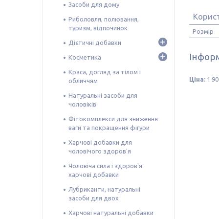
Засоби для дому
Корис
Риболовля, полювання,
туризм, відпочинок
Розмір
Дієтичні добавки
Інформ
Косметика
Краса, догляд за тілом і
Ціна:
1 90
обличчям
Натуральні засоби для
чоловіків
Фітокомплекси для зниження
ваги та покращення фігури
Харчові добавки для
чоловічого здоров'я
Чоловіча сила і здоров'я
харчові добавки
Лубриканти, натуральні
засоби для двох
Харчові натуральні добавки