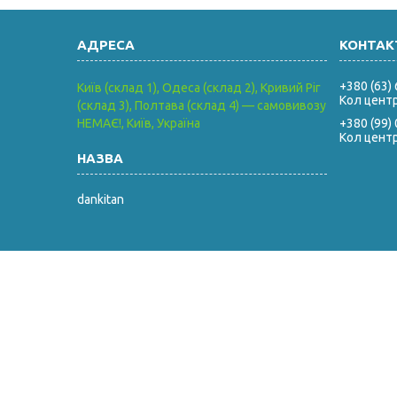
+380 (63)
Київ (склад 1), Одеса (склад 2), Кривий Ріг
Кол цент
(склад 3), Полтава (склад 4) — самовивозу
НЕМАЄ!, Київ, Україна
+380 (99)
Кол цент
dankitan