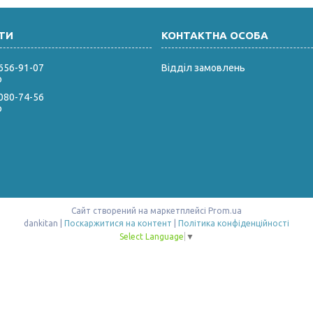
 656-91-07
Відділ замовлень
р
 080-74-56
р
Сайт створений на маркетплейсі
Prom.ua
dankitan |
Поскаржитися на контент
|
Політика конфіденційності
Select Language
▼