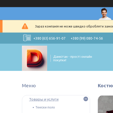
Зараз компанія не може швидко обробляти замовл
+380 (63) 656-91-07
+380 (99) 080-74-56
Данкітан - прості онлайн
покупки!
Костю
Товары и услуги
Теніски поло