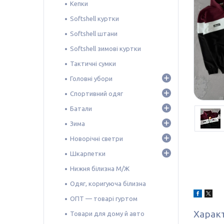
Кепки
Softshell куртки
Softshell штани
Softshell зимові куртки
Тактичні сумки
Головні убори
Спортивний одяг
Батали
Зима
Новорічні светри
Шкарпетки
Нижня білизна М/Ж
Одяг, коригуюча білизна
ОПТ — товарі гуртом
Харак
Товари для дому й авто