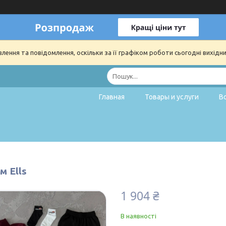
ення та повідомлення, оскільки за її графіком роботи сьогодні вихідн
Главная
Товары и услуги
В
м Ells
1 904 ₴
В наявності