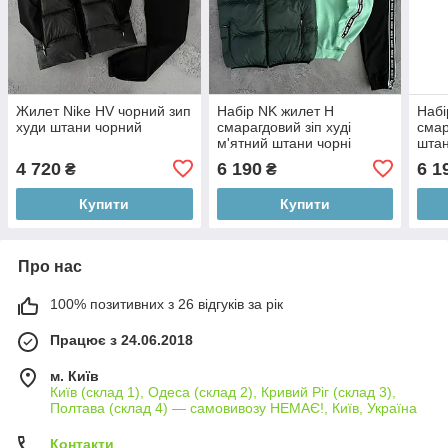
Жилет Nike HV чорний зип
Набір NK жилет Н
Набі
худи штани чорний
смарагдовий зіп худі
смар
м'ятний штани чорні
штан
4 720
6 190
6 1
₴
₴
Купити
Купити
Про нас
100% позитивних з 26 відгуків за рік
Працює з 24.06.2018
м. Київ
Київ (склад 1), Одеса (склад 2), Кривий Ріг (склад 3),
Полтава (склад 4) — самовивозу НЕМАЄ!, Київ, Україна
Контакти