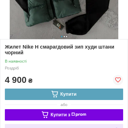
Жилет Nike H смарагдовий зип худи штани
чорний
В наявності
Роздріб
4 900
₴
Купити
або
Купити з