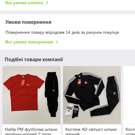
Всі умови оплати
Умови повернення
Повернення товару впродовж 14 днів за рахунок покупця
Всі умови повернення
Подібні товари компанії
Набір PM футболка штани
Костюм AD світшот штани
Кост
червоно-чорний 2 пари
чорний
штан