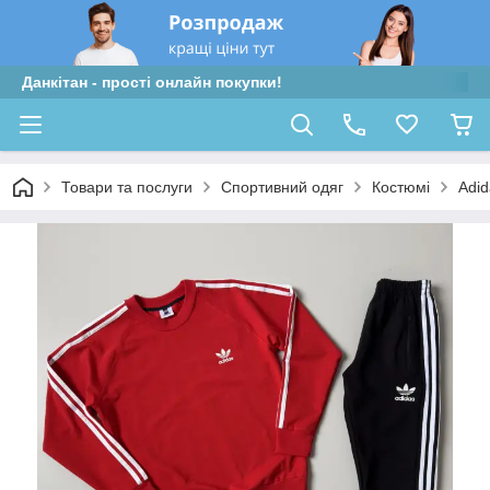
Данкітан - прості онлайн покупки!
Товари та послуги
Спортивний одяг
Костюмі
Adid