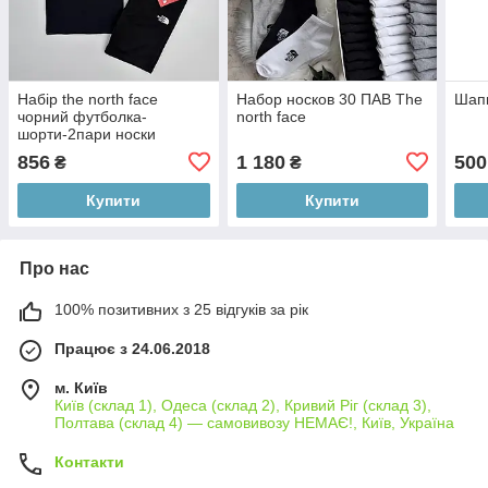
Набір the north face
Набор носков 30 ПАВ The
Шапк
чорний футболка-
north face
шорти-2пари носки
РОЗПРОДАЖ Sale
856
1 180
500
₴
₴
Купити
Купити
Про нас
100% позитивних з 25 відгуків за рік
Працює з 24.06.2018
м. Київ
Київ (склад 1), Одеса (склад 2), Кривий Ріг (склад 3),
Полтава (склад 4) — самовивозу НЕМАЄ!, Київ, Україна
Контакти