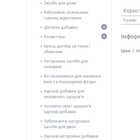
Засоби для дому
Корис
Риболовля, полювання,
туризм, відпочинок
Розмір
Дієтичні добавки
Інформ
Косметика
Краса, догляд за тілом і
Ціна:
2 30
обличчям
Натуральні засоби для
чоловіків
Фітокомплекси для зниження
ваги та покращення фігури
Харчові добавки для
чоловічого здоров'я
Чоловіча сила і здоров'я
харчові добавки
Лубриканти, натуральні
засоби для двох
Харчові натуральні добавки