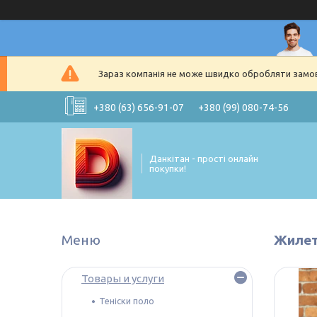
Зараз компанія не може швидко обробляти замовл
+380 (63) 656-91-07
+380 (99) 080-74-56
Данкітан - прості онлайн
покупки!
Жилет
Товары и услуги
Теніски поло