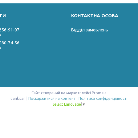
 656-91-07
Відділ замовлень
р
 080-74-56
р
Сайт створений на маркетплейсі
Prom.ua
dankitan |
Поскаржитися на контент
|
Політика конфіденційності
Select Language
▼