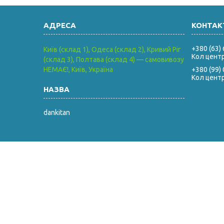
+380 (63)
Київ (склад 1), Одеса (склад 2), Кривий Ріг
Кол цент
(склад 3), Полтава (склад 4) — самовивозу
НЕМАЄ!, Київ, Україна
+380 (99)
Кол цент
dankitan