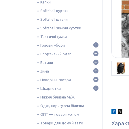
Кепки
Softshell куртки
Softshell штани
Softshell зимові куртки
Тактичні сумки
Головні убори
Спортивний одяг
Батали
Зима
Новорічні светри
Шкарпетки
Нижня білизна М/Ж
Одяг, коригуюча білизна
ОПТ — товарі гуртом
Харак
Товари для дому й авто