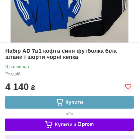
Набір AD 7в1 кофта синя футболка біла
штани і шорти чорні кепка
В наявності
Роздріб
4 140
₴
Купити
або
Купити з