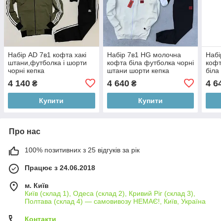
Набір AD 7в1 кофта хакі
Набір 7в1 HG молочна
Набі
штани,футболка і шорти
кофта біла футболка чорні
кофт
чорні кепка
штани шорти кепка
біла
4 140
4 640
4 6
₴
₴
Купити
Купити
Про нас
100% позитивних з 25 відгуків за рік
Працює з 24.06.2018
м. Київ
Київ (склад 1), Одеса (склад 2), Кривий Ріг (склад 3),
Полтава (склад 4) — самовивозу НЕМАЄ!, Київ, Україна
Контакти