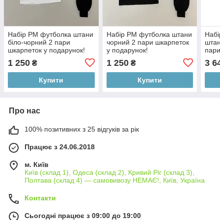
Набір PM футболка штани
Набір PM футболка штани
Набі
біло-чорний 2 пари
чорний 2 пари шкарпеток
штан
шкарпеток у подарунок!
у подарунок!
пари
пода
1 250
1 250
3 6
₴
₴
Купити
Купити
Про нас
100% позитивних з 25 відгуків за рік
Працює з 24.06.2018
м. Київ
Київ (склад 1), Одеса (склад 2), Кривий Ріг (склад 3),
Полтава (склад 4) — самовивозу НЕМАЄ!, Київ, Україна
Контакти
Сьогодні працює з 09:00 до 19:00