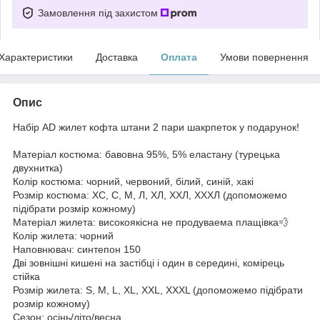
Замовлення під захистом
Характеристики
Доставка
Оплата
Умови повернення
Опис
Набір AD жилет кофта штани 2 пари шакрпеток у подарунок!
Матеріал костюма: бавовна 95%, 5% еластану (турецька
двухнитка)
Колір костюма: чорний, червоний, білий, синій, хакі
Розмір костюма: ХС, С, М, Л, ХЛ, ХХЛ, ХХХЛ (допоможемо
підібрати розмір кожному)
Матеріал жилета: високоякісна не продуваема плащівка💨
Колір жилета: чорний
Наповнювач: синтепон 150
Дві зовнішні кишені на застібці і один в середині, комірець
стійка
Розмір жилета: S, M, L, XL, XXL, XXXL (допоможемо підібрати
розмір кожному)
Сезон: осінь/літо/весна