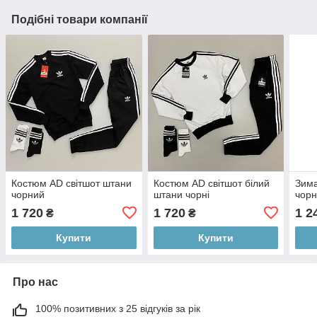
Подібні товари компанії
Костюм AD світшот штани
Костюм AD світшот білий
Зим
чорний
штани чорні
чорн
1 720
1 720
1 2
₴
₴
Купити
Купити
Про нас
100% позитивних з 25 відгуків за рік