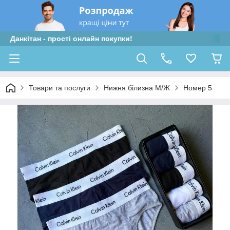
Данкітан - прості онлайн покупки!
Товари та послуги
Нижня білизна М/Ж
Номер 5