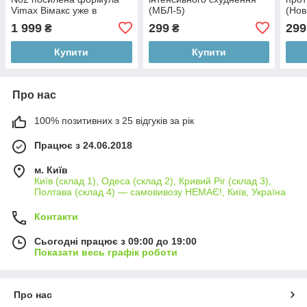
Vimax Вімакс уже в
(МБЛ-5)
(Нов
Україні, Препарати для
1 999
299
299
₴
₴
потенції для чоловіків
Купити
Купити
Про нас
100% позитивних з 25 відгуків за рік
Працює з 24.06.2018
м. Київ
Київ (склад 1), Одеса (склад 2), Кривий Ріг (склад 3),
Полтава (склад 4) — самовивозу НЕМАЄ!, Київ, Україна
Контакти
Сьогодні працює з 09:00 до 19:00
Показати весь графік роботи
Про нас