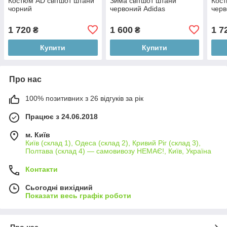
Костюм AD світшот штани
Зима світшот штани
Кост
чорний
червоний Adidas
черв
1 720
1 600
1 7
₴
₴
Купити
Купити
Про нас
100% позитивних з 26 відгуків за рік
Працює з 24.06.2018
м. Київ
Київ (склад 1), Одеса (склад 2), Кривий Ріг (склад 3),
Полтава (склад 4) — самовивозу НЕМАЄ!, Київ, Україна
Контакти
Сьогодні вихідний
Показати весь графік роботи
Про нас