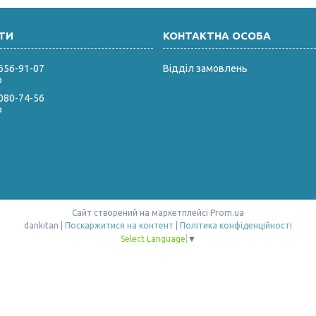
 656-91-07
Відділ замовлень
р
 080-74-56
р
Сайт створений на маркетплейсі
Prom.ua
dankitan |
Поскаржитися на контент
|
Політика конфіденційності
Select Language
▼