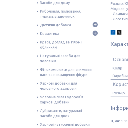
Засоби для дому
Розмір: XS
Модель: у
Риболовля, полювання,
- Лампаси
туризм, відпочинок
- Логотип
Дієтичні добавки
Косметика
Краса, догляд за тілом і
Харак
обличчям
Натуральні засоби для
Основ
чоловіків
Колір
Фітокомплекси для зниження
ваги та покращення фігури
Виробни
Харчові добавки для
Корис
чоловічого здоров'я
Розмір
Чоловіча сила і здоров'я
харчові добавки
Інформ
Лубриканти, натуральні
засоби для двох
Ціна:
1 31
Харчові натуральні добавки