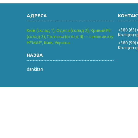
+380 (63)
Київ (склад 1), Одеса (склад 2), Кривий Ріг
Кол цент
(склад 3), Полтава (склад 4) — самовивозу
НЕМАЄ!, Київ, Україна
+380 (99)
Кол цент
dankitan