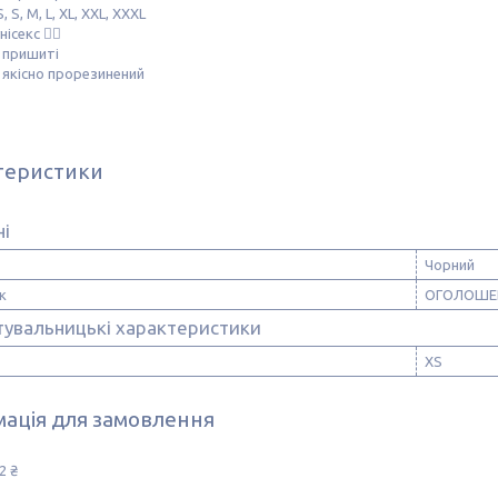
, S, M, L, XL, XXL, ХХХL
нісекс ☝🏻
 пришиті
 якісно прорезинений
теристики
ні
Чорний
к
ОГОЛОШЕ
тувальницькі характеристики
XS
ація для замовлення
2 ₴