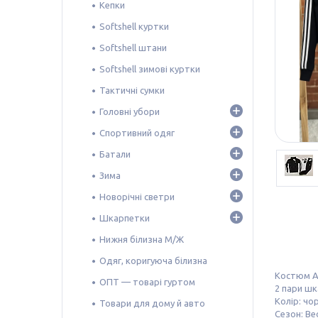
Кепки
Softshell куртки
Softshell штани
Softshell зимові куртки
Тактичні сумки
Головні убори
Спортивний одяг
Батали
Зима
Новорічні светри
Шкарпетки
Нижня білизна М/Ж
Одяг, коригуюча білизна
Костюм A
ОПТ — товарі гуртом
2 пари шк
Колір: чор
Товари для дому й авто
Сезон: Ве