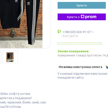
Купити
Купити з
+380 (63) 656-91-07
Кол центр
повернення товару протягом 14 
У компанії підключені електронні
покидаючи сайту.
didas: кофта-штани
арпетки у подарунок!
ний, червоний, білий, синій, хакі
сна/Літо/Осінь