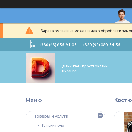
Зараз компанія не може швидко обробляти замовл
+380 (63) 656-91-07
+380 (99) 080-74-56
Данкітан - прості онлайн
покупки!
Костю
Товары и услуги
Теніски поло