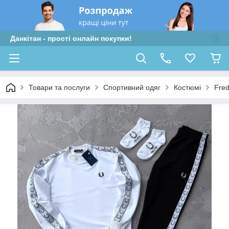
Данкітан - прості онлайн покупки!
Товари та послуги
Спортивний одяг
Костюмі
Fred