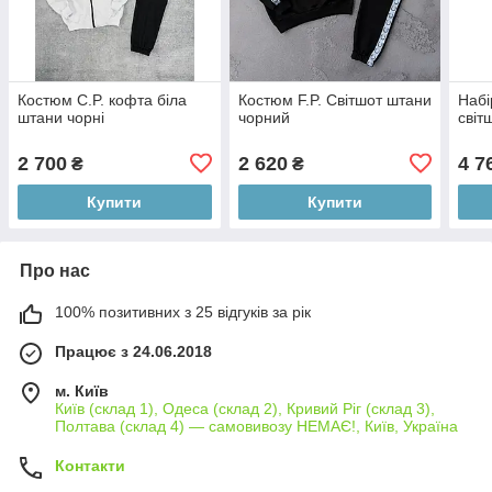
Костюм C.P. кофта біла
Костюм F.P. Світшот штани
Набі
штани чорні
чорний
світ
2 700
2 620
4 7
₴
₴
Купити
Купити
Про нас
100% позитивних з 25 відгуків за рік
Працює з 24.06.2018
м. Київ
Київ (склад 1), Одеса (склад 2), Кривий Ріг (склад 3),
Полтава (склад 4) — самовивозу НЕМАЄ!, Київ, Україна
Контакти