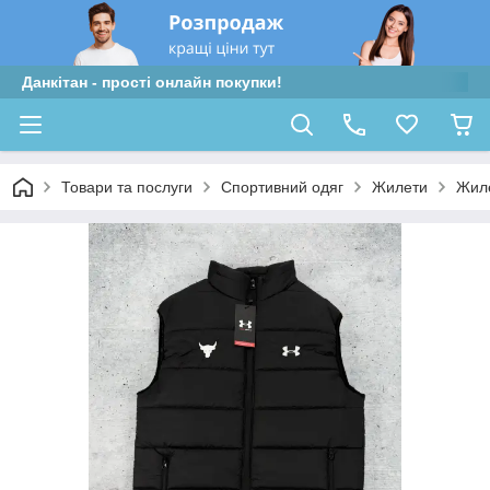
Данкітан - прості онлайн покупки!
Товари та послуги
Спортивний одяг
Жилети
Жиле