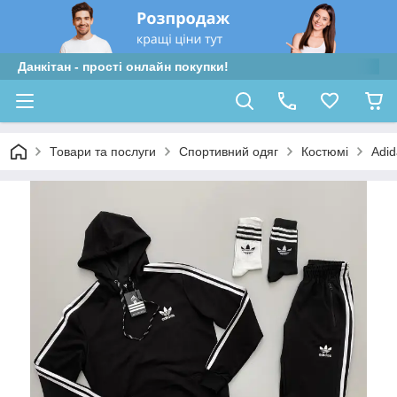
Данкітан - прості онлайн покупки!
Товари та послуги
Спортивний одяг
Костюмі
Adid