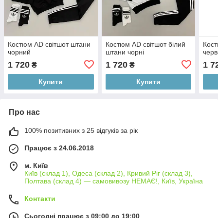
Костюм AD світшот штани
Костюм AD світшот білий
Кост
чорний
штани чорні
черв
1 720
1 720
1 7
₴
₴
Купити
Купити
Про нас
100% позитивних з 25 відгуків за рік
Працює з 24.06.2018
м. Київ
Київ (склад 1), Одеса (склад 2), Кривий Ріг (склад 3),
Полтава (склад 4) — самовивозу НЕМАЄ!, Київ, Україна
Контакти
Сьогодні працює з 09:00 до 19:00