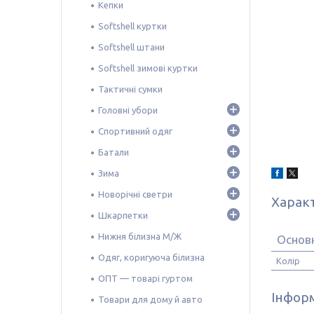
Кепки
Softshell куртки
Softshell штани
Softshell зимові куртки
Тактичні сумки
Головні убори
Спортивний одяг
Батали
Зима
Новорічні светри
Харак
Шкарпетки
Нижня білизна М/Ж
Основ
Одяг, коригуюча білизна
Колір
ОПТ — товарі гуртом
Інформ
Товари для дому й авто