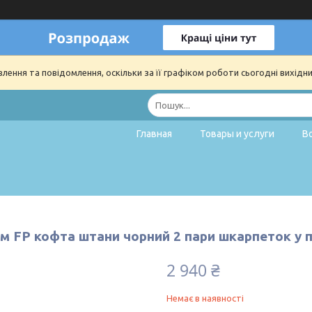
ення та повідомлення, оскільки за її графіком роботи сьогодні вихідн
Главная
Товары и услуги
В
м FP кофта штани чорний 2 пари шкарпеток у 
2 940 ₴
Немає в наявності