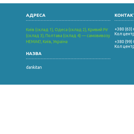
+380 (63)
Київ (склад 1), Одеса (склад 2), Кривий Ріг
Кол цент
(склад 3), Полтава (склад 4) — самовивозу
НЕМАЄ!, Київ, Україна
+380 (99)
Кол цент
dankitan