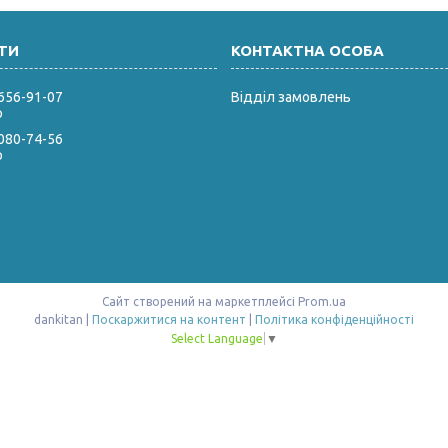
 656-91-07
Відділ замовлень
р
 080-74-56
р
Сайт створений на маркетплейсі
Prom.ua
dankitan |
Поскаржитися на контент
|
Політика конфіденційності
Select Language
▼