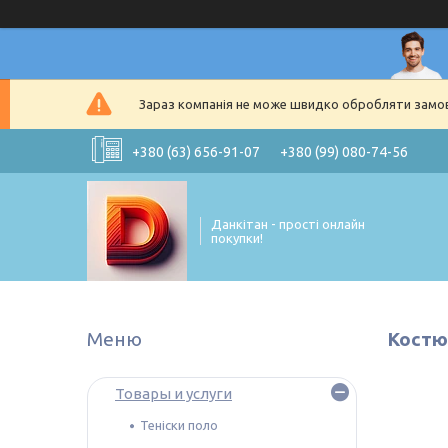
Зараз компанія не може швидко обробляти замовл
+380 (63) 656-91-07
+380 (99) 080-74-56
Данкітан - прості онлайн
покупки!
Костю
Товары и услуги
Теніски поло