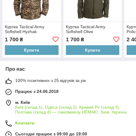
Куртка Tactical Army
Куртка Tactical Army
Курт
Softshell Hyzhak
Softshell Olive
Polic
1 700
1 700
2 4
₴
₴
Купити
Купити
Про нас
100% позитивних з 25 відгуків за рік
Працює з 24.06.2018
м. Київ
Київ (склад 1), Одеса (склад 2), Кривий Ріг (склад 3),
Полтава (склад 4) — самовивозу НЕМАЄ!, Київ, Україна
Контакти
Сьогодні працює з 09:00 до 19:00