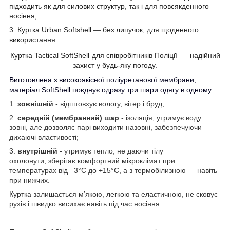
підходить як для силових структур, так і для повсякденного
носіння;
3.
Куртка Urban Softshell
—
без липучок, для щоденного
використання.
Куртка
Tactical
SoftShell
для співробітників Поліції
— надійний
захист у будь-яку погоду.
Виготовлена з високоякісної поліуретанової мембрани,
матеріал SoftShell поєднує одразу три шари одягу в одному:
1.
зовнішній
- відштовхує вологу, вітер і бруд;
2.
середній (мембранний) шар
- ізоляція, утримує воду
зовні, але дозволяє парі виходити назовні, забезпечуючи
дихаючі властивості;
3.
внутрішній
- утримує тепло, не даючи тілу
охолонути, зберігає комфортний мікроклімат при
температурах від –3°C до +15°C, а з термобілизною — навіть
при нижчих.
Куртка залишається м’якою, легкою та еластичною, не сковує
рухів і швидко висихає навіть під час носіння.