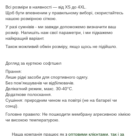
Всі розміри в наявності — від XS до 4XL.
Щоб бути впевненим у правильному виборі, скористайтесь
нашою
розмірною сіткою
.
У разі сумнівів -
ми завжди допоможемо визначити ваш
розмір
. Напишіть нам свої параметри, і ми підкажемо
найкращий варіант.
Також можливий
обмін розміру
, якщо щось не підійшло.
Догляд за курткою софтшел
Прання
:
Лише рідкі засоби
для спортивного одягу.
Без пом'якшувачів
чи відбілювачів.
Делікатний режим
, макс. 30-40°C.
Додаткове полоскання
.
Сушіння:
п
риродним чином на повітрі (не на батареї чи
сонці).
Головне правило
: Не пошкодити мембрану агресивною хімією
чи високою температурою.
Наша компанія працює як
з
оптовими клієнтами, так і за