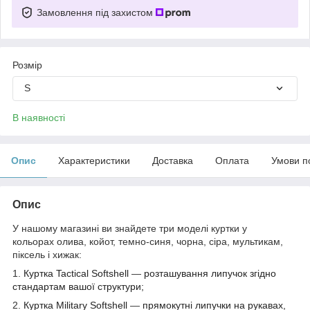
Замовлення під захистом
Розмір
S
В наявності
Опис
Характеристики
Доставка
Оплата
Умови п
Опис
У нашому магазині ви знайдете три моделі куртки у
кольорах
олива, койот, темно-синя, чорна, сіра, мультикам,
піксель і хижак:
1.
Куртка Tactical Softshell
—
розташування липучок згідно
стандартам вашої структури;
2.
Куртка
Military Softshell
—
прямокутні липучки на рукавах,