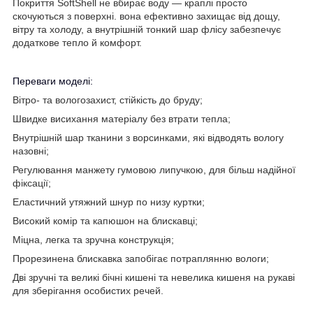
Покриття SoftShell не вбирає воду — краплі просто
скочуються з поверхні. вона ефективно захищає від дощу,
вітру та холоду, а внутрішній тонкий шар флісу забезпечує
додаткове тепло й комфорт.
Переваги моделі:
Вітро- та вологозахист, стійкість до бруду;
Швидке висихання матеріалу без втрати тепла;
Внутрішній шар тканини з ворсинками, які відводять вологу
назовні;
Регулювання манжету гумовою липучкою, для більш надійної
фіксації;
Еластичний утяжний шнур по низу куртки;
Високий комір та капюшон на блискавці;
Міцна, легка та зручна конструкція;
Прорезинена блискавка запобігає потраплянню вологи;
Дві зручні та великі бічні кишені та невелика кишеня на рукаві
для зберігання особистих речей.