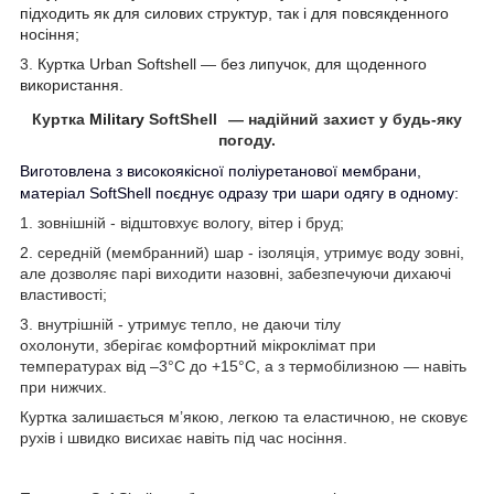
підходить як для силових структур, так і для повсякденного
носіння;
3.
Куртка Urban Softshell
—
без липучок, для щоденного
використання.
Куртка
Military
SoftShell
— надійний захист у будь-яку
погоду.
Виготовлена з високоякісної поліуретанової мембрани,
матеріал SoftShell поєднує одразу три шари одягу в одному:
1.
зовнішній
- відштовхує вологу, вітер і бруд;
2.
середній (мембранний) шар
- ізоляція, утримує воду зовні,
але дозволяє парі виходити назовні, забезпечуючи дихаючі
властивості;
3.
внутрішній
- утримує тепло, не даючи тілу
охолонути, зберігає комфортний мікроклімат при
температурах від –3°C до +15°C, а з термобілизною — навіть
при нижчих.
Куртка залишається м’якою, легкою та еластичною, не сковує
рухів і швидко висихає навіть під час носіння.