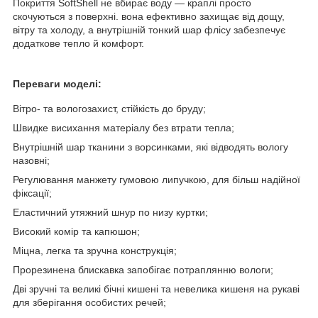
Покриття SoftShell не вбирає воду — краплі просто
скочуються з поверхні. вона ефективно захищає від дощу,
вітру та холоду, а внутрішній тонкий шар флісу забезпечує
додаткове тепло й комфорт.
Переваги моделі:
Вітро- та вологозахист, стійкість до бруду;
Швидке висихання матеріалу без втрати тепла;
Внутрішній шар тканини з ворсинками, які відводять вологу
назовні;
Регулювання манжету гумовою липучкою, для більш надійної
фіксації;
Еластичний утяжний шнур по низу куртки;
Високий комір та капюшон;
Міцна, легка та зручна конструкція;
Прорезинена блискавка запобігає потраплянню вологи;
Дві зручні та великі бічні кишені та невелика кишеня на рукаві
для зберігання особистих речей;