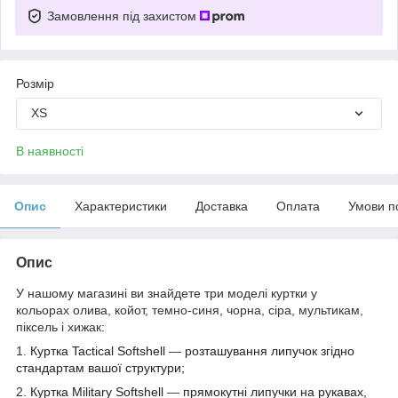
Замовлення під захистом
Розмір
XS
В наявності
Опис
Характеристики
Доставка
Оплата
Умови п
Опис
У нашому магазині ви знайдете три моделі куртки у
кольорах
олива, койот, темно-синя, чорна, сіра, мультикам,
піксель і хижак:
1.
Куртка Tactical Softshell
—
розташування липучок згідно
стандартам вашої структури;
2.
Куртка
Military Softshell
—
прямокутні липучки на рукавах,