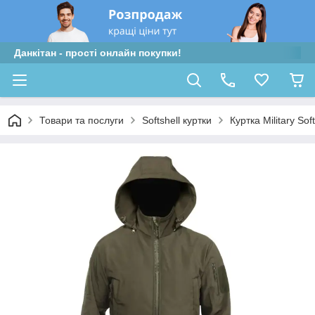
Данкітан - прості онлайн покупки!
Товари та послуги
Softshell куртки
Куртка Military Soft