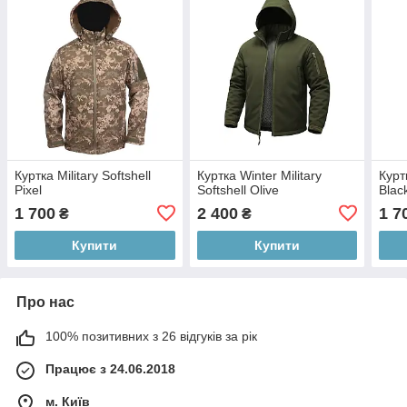
Куртка Military Softshell
Куртка Winter Military
Куртк
Pixel
Softshell Olive
Blac
1 700
2 400
1 7
₴
₴
Купити
Купити
Про нас
100% позитивних з 26 відгуків за рік
Працює з 24.06.2018
м. Київ