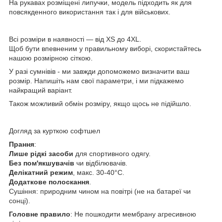
На рукавах розміщені липучки, модель підходить як для
повсякденного використання так і для військових.
Всі розміри в наявності — від XS до 4XL.
Щоб бути впевненим у правильному виборі, скористайтесь
нашою
розмірною сіткою
.
У разі сумнівів -
ми завжди допоможемо визначити ваш
розмір
. Напишіть нам свої параметри, і ми підкажемо
найкращий варіант.
Також можливий
обмін розміру
, якщо щось не підійшло.
Догляд за курткою софтшел
Прання
:
Лише рідкі засоби
для спортивного одягу.
Без пом'якшувачів
чи відбілювачів.
Делікатний режим
, макс. 30-40°C.
Додаткове полоскання
.
Сушіння:
п
риродним чином на повітрі (не на батареї чи
сонці).
Головне правило
: Не пошкодити мембрану агресивною