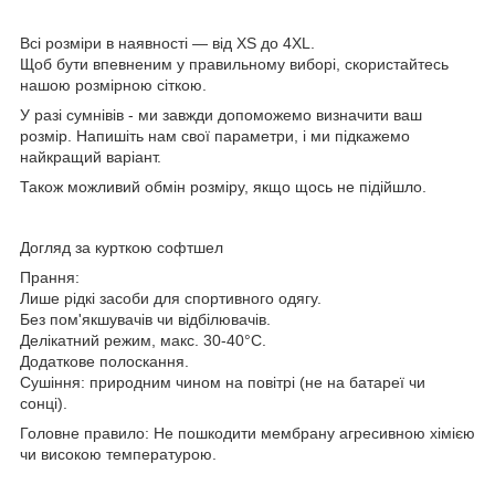
Всі розміри в наявності — від XS до 4XL.
Щоб бути впевненим у правильному виборі, скористайтесь
нашою
розмірною сіткою
.
У разі сумнівів -
ми завжди допоможемо визначити ваш
розмір
. Напишіть нам свої параметри, і ми підкажемо
найкращий варіант.
Також можливий
обмін розміру
, якщо щось не підійшло.
Догляд за курткою софтшел
Прання
:
Лише рідкі засоби
для спортивного одягу.
Без пом'якшувачів
чи відбілювачів.
Делікатний режим
, макс. 30-40°C.
Додаткове полоскання
.
Сушіння:
п
риродним чином на повітрі (не на батареї чи
сонці).
Головне правило
: Не пошкодити мембрану агресивною хімією
чи високою температурою.