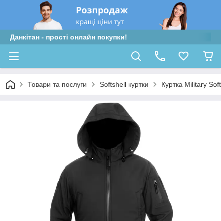
Данкітан - прості онлайн покупки!
Товари та послуги
Softshell куртки
Куртка Military Sof