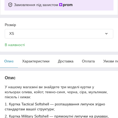
Замовлення під захистом
Розмір
XS
В наявності
Опис
Характеристики
Доставка
Оплата
Умови п
Опис
У нашому магазині ви знайдете три моделі куртки у
кольорах
олива, койот, темно-синя, чорна, сіра, мультикам,
піксель і хижак:
1.
Куртка Tactical Softshell
—
розташування липучок згідно
стандартам вашої структури;
2.
Куртка
Military Softshell
—
прямокутні липучки на рукавах,