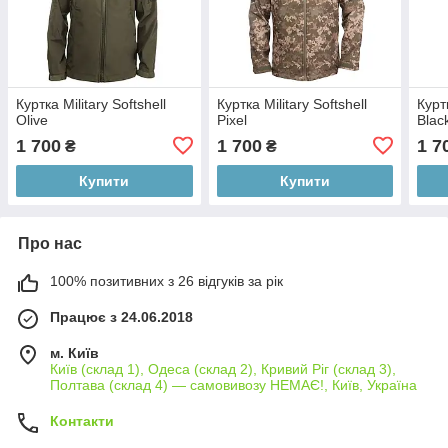
Куртка Military Softshell
Куртка Military Softshell
Куртк
Olive
Pixel
Blac
1 700
1 700
1 7
₴
₴
Купити
Купити
Про нас
100% позитивних з 26 відгуків за рік
Працює з 24.06.2018
м. Київ
Київ (склад 1), Одеса (склад 2), Кривий Ріг (склад 3),
Полтава (склад 4) — самовивозу НЕМАЄ!, Київ, Україна
Контакти