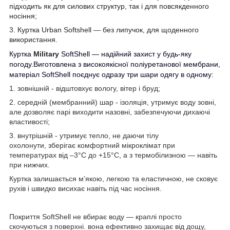
підходить як для силових структур, так і для повсякденного
носіння;
3.
Куртка Urban Softshell
—
без липучок, для щоденного
використання.
Куртка
Military
SoftShell
— надійний захист у будь-яку
погоду.
Виготовлена з високоякісної поліуретанової мембрани,
матеріал SoftShell поєднує одразу три шари одягу в одному:
1.
зовнішній
- відштовхує вологу, вітер і бруд;
2.
середній (мембранний) шар
- ізоляція, утримує воду зовні,
але дозволяє парі виходити назовні, забезпечуючи дихаючі
властивості;
3.
внутрішній
- утримує тепло, не даючи тілу
охолонути, зберігає комфортний мікроклімат при
температурах від –3°C до +15°C, а з термобілизною — навіть
при нижчих.
Куртка залишається м’якою, легкою та еластичною, не сковує
рухів і швидко висихає навіть під час носіння.
Покриття SoftShell не вбирає воду — краплі просто
скочуються з поверхні. вона ефективно захищає від дощу,