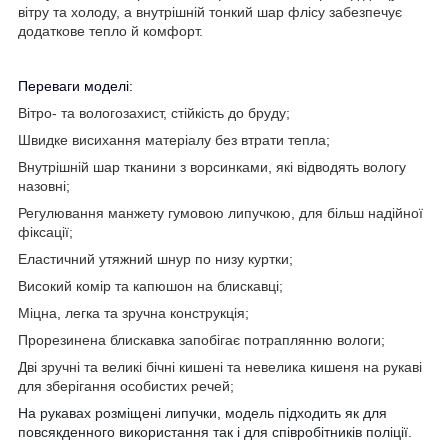
вітру та холоду, а внутрішній тонкий шар флісу забезпечує
додаткове тепло й комфорт.
Переваги моделі:
Вітро- та вологозахист, стійкість до бруду;
Швидке висихання матеріалу без втрати тепла;
Внутрішній шар тканини з ворсинками, які відводять вологу
назовні;
Регулювання манжету гумовою липучкою, для більш надійної
фіксації;
Еластичний утяжний шнур по низу куртки;
Високий комір та капюшон на блискавці;
Міцна, легка та зручна конструкція;
Прорезинена блискавка запобігає потраплянню вологи;
Дві зручні та великі бічні кишені та невелика кишеня на рукаві
для зберігання особистих речей;
На рукавах розміщені липучки, модель підходить як для
повсякденного використання так і для співробітників поліції.